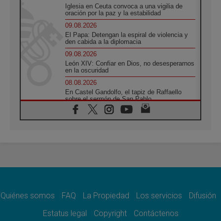
Iglesia en Ceuta convoca a una vigilia de
oración por la paz y la estabilidad
09.08.2026
El Papa: Detengan la espiral de violencia y
den cabida a la diplomacia
09.08.2026
León XIV: Confiar en Dios, no desesperarnos
en la oscuridad
08.08.2026
En Castel Gandolfo, el tapiz de Raffaello
sobre el sermón de San Pablo
08.08.2026
En Colombia, «la paz no se compra con una
firma»
08.08.2026
En Venezuela celebraron los 416 años del
Santo Cristo de La Grita
08.08.2026
El Papa: en Santa Ágata contemplamos la
victoria del amor sobre la muerte
Quiénes somos
FAQ
La Propiedad
Los servicios
Difusión
08.08.2026
León XIV visitará el Santuario de la Madre
Estatus legal
Copyright
Contáctenos
del Buen Consejo de Genazzano