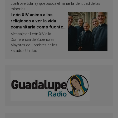
controvertida ley que busca eliminar la identidad de las
minorías.
León XIV anima a los
religiosos a ver la vida
comunitaria como fuente
de inspiración y
Mensaje de León XIV a la
santificación
Conferencia de Superiores
Mayores de Hombres de los
Estados Unidos