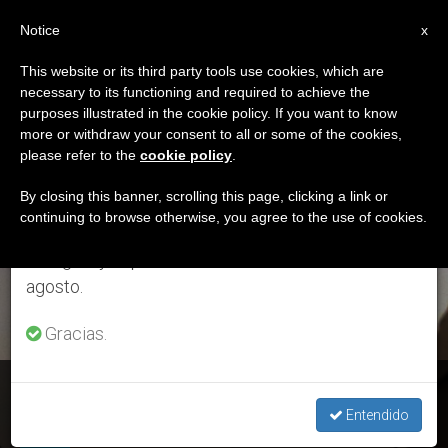
ES
Notice
×
x
Aviso importante
This website or its third party tools use cookies, which are
necessary to its functioning and required to achieve the
Del 27 de julio al 7 de agosto haremos la pausa
ETIQUETA
purposes illustrated in the cookie policy. If you want to know
anual, aprovechando que en el periodo de verano
Posts Tagged ‘informe
more or withdraw your consent to all or some of the cookies,
please refer to the
cookie policy
.
se generan menos informaciones y también el
Chilcot’
consumo de las mismas disminuye.
By closing this banner, scrolling this page, clicking a link or
continuing to browse otherwise, you agree to the use of cookies.
Retomamos el trabajo ordinario de las ediciones
en inglés y español de ZENIT el lunes 10 de
ÚLTIMAS NOTICIAS
agosto.
Gracias.
Oriente Medio: 'La guerra del Golfo del 2003 provocó el
desastre actual'
Entendido