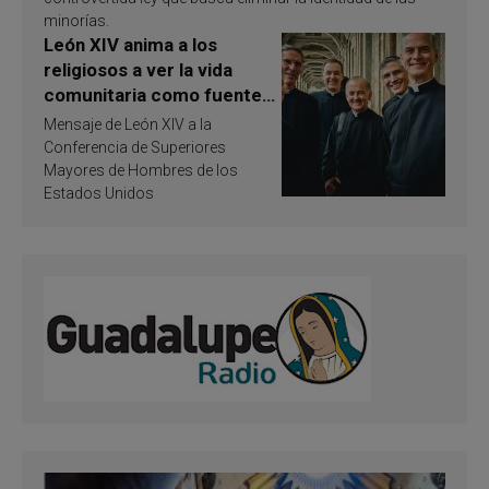
minorías.
León XIV anima a los
religiosos a ver la vida
comunitaria como fuente
de inspiración y
Mensaje de León XIV a la
santificación
Conferencia de Superiores
Mayores de Hombres de los
Estados Unidos