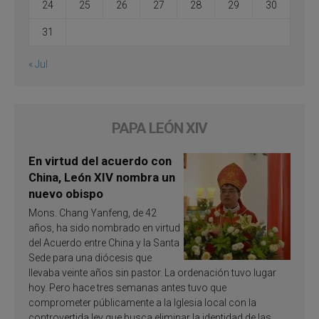
24
25
26
27
28
29
30
31
« Jul
PAPA LEÓN XIV
En virtud del acuerdo con
China, León XIV nombra un
nuevo obispo
Mons. Chang Yanfeng, de 42
años, ha sido nombrado en virtud
del Acuerdo entre China y la Santa
Sede para una diócesis que
llevaba veinte años sin pastor. La ordenación tuvo lugar
hoy. Pero hace tres semanas antes tuvo que
comprometer públicamente a la Iglesia local con la
controvertida ley que busca eliminar la identidad de las