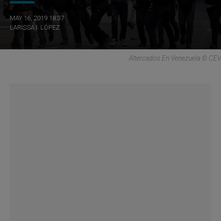
MAY 16, 2019 18:37
LARISSA I. LÓPEZ
Altercados En Venezuela © CEV