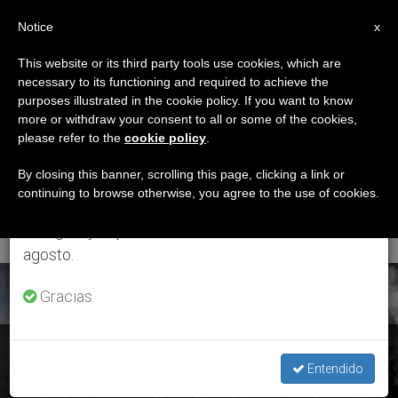
ES
Notice
×
x
Aviso importante
This website or its third party tools use cookies, which are
necessary to its functioning and required to achieve the
Del 27 de julio al 7 de agosto haremos la pausa
ETIQUETA
purposes illustrated in the cookie policy. If you want to know
anual, aprovechando que en el periodo de verano
Posts Tagged
more or withdraw your consent to all or some of the cookies,
please refer to the
cookie policy
.
se generan menos informaciones y también el
‘inmunidad
consumo de las mismas disminuye.
By closing this banner, scrolling this page, clicking a link or
continuing to browse otherwise, you agree to the use of cookies.
Parlamentaria’
Retomamos el trabajo ordinario de las ediciones
en inglés y español de ZENIT el lunes 10 de
agosto.
ÚLTIMAS NOTICIAS
Gracias.
Venezuela: Los obispos rechazan la suspensión de la
Entendido
inmunidad parlamentaria