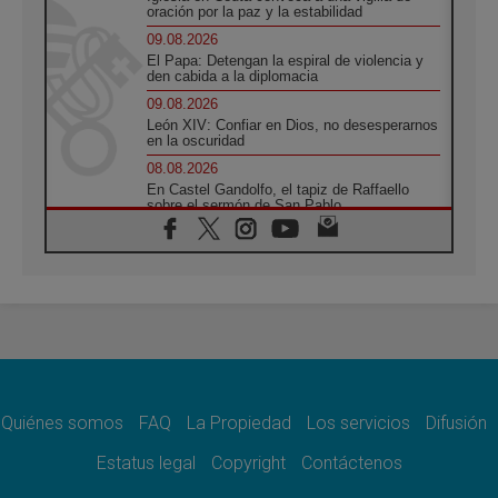
oración por la paz y la estabilidad
09.08.2026
El Papa: Detengan la espiral de violencia y
den cabida a la diplomacia
09.08.2026
León XIV: Confiar en Dios, no desesperarnos
en la oscuridad
08.08.2026
En Castel Gandolfo, el tapiz de Raffaello
sobre el sermón de San Pablo
08.08.2026
En Colombia, «la paz no se compra con una
firma»
08.08.2026
En Venezuela celebraron los 416 años del
Santo Cristo de La Grita
08.08.2026
El Papa: en Santa Ágata contemplamos la
victoria del amor sobre la muerte
Quiénes somos
FAQ
La Propiedad
Los servicios
Difusión
08.08.2026
León XIV visitará el Santuario de la Madre
Estatus legal
Copyright
Contáctenos
del Buen Consejo de Genazzano
07.08.2026