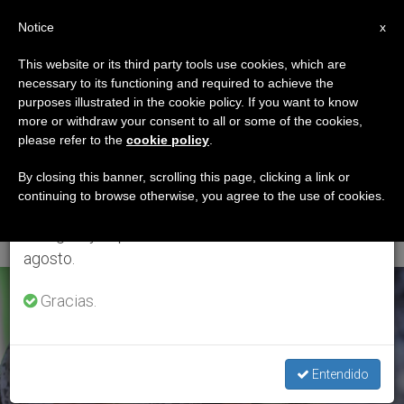
ES
Notice
×
x
Aviso importante
This website or its third party tools use cookies, which are
necessary to its functioning and required to achieve the
Del 27 de julio al 7 de agosto haremos la pausa
ETIQUETA
purposes illustrated in the cookie policy. If you want to know
anual, aprovechando que en el periodo de verano
Posts Tagged ‘IV
more or withdraw your consent to all or some of the cookies,
please refer to the
cookie policy
.
se generan menos informaciones y también el
Domingo De
consumo de las mismas disminuye.
By closing this banner, scrolling this page, clicking a link or
continuing to browse otherwise, you agree to the use of cookies.
Cuaresma’
Retomamos el trabajo ordinario de las ediciones
en inglés y español de ZENIT el lunes 10 de
agosto.
ÚLTIMAS NOTICIAS
Gracias.
Entendido