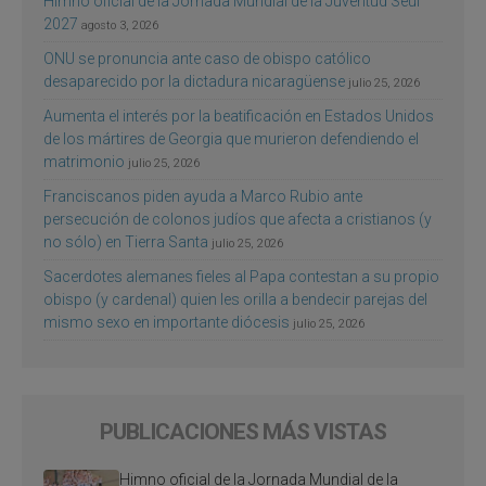
Himno oficial de la Jornada Mundial de la Juventud Seúl
2027
agosto 3, 2026
ONU se pronuncia ante caso de obispo católico
desaparecido por la dictadura nicaragüense
julio 25, 2026
Aumenta el interés por la beatificación en Estados Unidos
de los mártires de Georgia que murieron defendiendo el
matrimonio
julio 25, 2026
Franciscanos piden ayuda a Marco Rubio ante
persecución de colonos judíos que afecta a cristianos (y
no sólo) en Tierra Santa
julio 25, 2026
Sacerdotes alemanes fieles al Papa contestan a su propio
obispo (y cardenal) quien les orilla a bendecir parejas del
mismo sexo en importante diócesis
julio 25, 2026
PUBLICACIONES MÁS VISTAS
Himno oficial de la Jornada Mundial de la