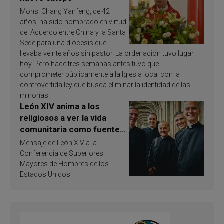
Mons. Chang Yanfeng, de 42
años, ha sido nombrado en virtud
del Acuerdo entre China y la Santa
Sede para una diócesis que
llevaba veinte años sin pastor. La ordenación tuvo lugar
hoy. Pero hace tres semanas antes tuvo que
comprometer públicamente a la Iglesia local con la
controvertida ley que busca eliminar la identidad de las
minorías.
León XIV anima a los
religiosos a ver la vida
comunitaria como fuente
de inspiración y
Mensaje de León XIV a la
santificación
Conferencia de Superiores
Mayores de Hombres de los
Estados Unidos