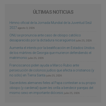
ÚLTIMAS NOTICIAS
Himno oficial de la Jornada Mundial de la Juventud Seúl
2027
agosto 3, 2026
ONU se pronuncia ante caso de obispo católico
desaparecido por la dictadura nicaragüense
julio 25, 2026
Aumenta el interés por la beatificación en Estados Unidos
de los mártires de Georgia que murieron defendiendo el
matrimonio
julio 25, 2026
Franciscanos piden ayuda a Marco Rubio ante
persecución de colonos judíos que afecta a cristianos (y
no sólo) en Tierra Santa
julio 25, 2026
Sacerdotes alemanes fieles al Papa contestan a su propio
obispo (y cardenal) quien les orilla a bendecir parejas del
mismo sexo en importante diócesis
julio 25, 2026