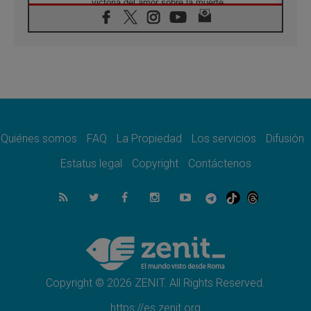
victoria del amor sobre la muerte
08.08.2026
León XIV visitará el Santuario de la Madre
del Buen Consejo de Genazzano
07.08.2026
Filipinas: el Vicariato Apostólico de Calapán
se convierte en diócesis
07.08.2026
Honduras: Los desplazados invisibles de una
crisis olvidada
Quiénes somos
FAQ
La Propiedad
Los servicios
Difusión
07.08.2026
Bokalic: "En Argentina el Papa León señalará
Estatus legal
Copyright
Contáctenos
el compromiso del cristiano"
07.08.2026
La matanza de niños en Gaza no cesa: 300
muertos en 300 días
07.08.2026
Tagle: La guerra desfigura el mundo, solo la
revelación de Dios lo transfigura
Copyright © 2026 ZENIT. All Rights Reserved.
https://es.zenit.org