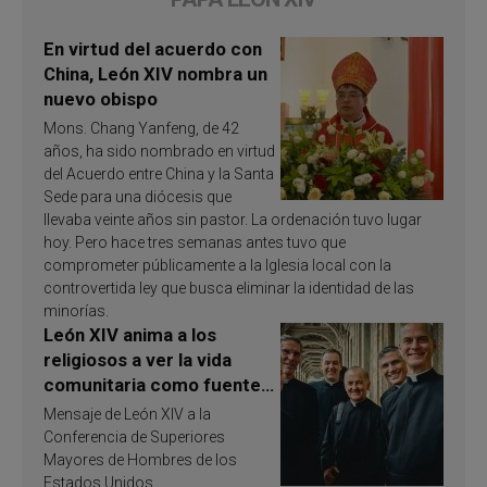
En virtud del acuerdo con
China, León XIV nombra un
nuevo obispo
Mons. Chang Yanfeng, de 42
años, ha sido nombrado en virtud
del Acuerdo entre China y la Santa
Sede para una diócesis que
llevaba veinte años sin pastor. La ordenación tuvo lugar
hoy. Pero hace tres semanas antes tuvo que
comprometer públicamente a la Iglesia local con la
controvertida ley que busca eliminar la identidad de las
minorías.
León XIV anima a los
religiosos a ver la vida
comunitaria como fuente
de inspiración y
Mensaje de León XIV a la
santificación
Conferencia de Superiores
Mayores de Hombres de los
Estados Unidos