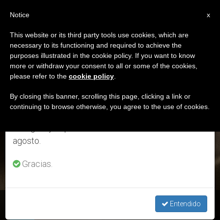
ES
Notice
×
x
Aviso importante
This website or its third party tools use cookies, which are
necessary to its functioning and required to achieve the
Del 27 de julio al 7 de agosto haremos la pausa
ETIQUETA
purposes illustrated in the cookie policy. If you want to know
anual, aprovechando que en el periodo de verano
Posts Tagged
more or withdraw your consent to all or some of the cookies,
please refer to the
cookie policy
.
se generan menos informaciones y también el
‘jesucristo’
consumo de las mismas disminuye.
By closing this banner, scrolling this page, clicking a link or
continuing to browse otherwise, you agree to the use of cookies.
Retomamos el trabajo ordinario de las ediciones
en inglés y español de ZENIT el lunes 10 de
ÚLTIMAS NOTICIAS
agosto.
Gracias.
Exaltación de la Santa Cruz, 14 de septiembre
Entendido