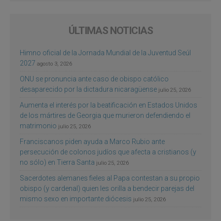
ÚLTIMAS NOTICIAS
Himno oficial de la Jornada Mundial de la Juventud Seúl
2027
agosto 3, 2026
ONU se pronuncia ante caso de obispo católico
desaparecido por la dictadura nicaragüense
julio 25, 2026
Aumenta el interés por la beatificación en Estados Unidos
de los mártires de Georgia que murieron defendiendo el
matrimonio
julio 25, 2026
Franciscanos piden ayuda a Marco Rubio ante
persecución de colonos judíos que afecta a cristianos (y
no sólo) en Tierra Santa
julio 25, 2026
Sacerdotes alemanes fieles al Papa contestan a su propio
obispo (y cardenal) quien les orilla a bendecir parejas del
mismo sexo en importante diócesis
julio 25, 2026