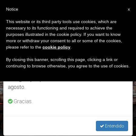
ES
Notice
×
x
Aviso importante
This website or its third party tools use cookies, which are
necessary to its functioning and required to achieve the
Del 27 de julio al 7 de agosto haremos la pausa
ETIQUETA
purposes illustrated in the cookie policy. If you want to know
anual, aprovechando que en el periodo de verano
Posts Tagged ‘Jordi
more or withdraw your consent to all or some of the cookies,
please refer to the
cookie policy
.
se generan menos informaciones y también el
Évole’
consumo de las mismas disminuye.
By closing this banner, scrolling this page, clicking a link or
continuing to browse otherwise, you agree to the use of cookies.
Retomamos el trabajo ordinario de las ediciones
en inglés y español de ZENIT el lunes 10 de
ÚLTIMAS NOTICIAS
agosto.
Gracias.
Papa Francisco: “Tengo esperanza en la humanidad”
Entendido
MAR 23, 2020 17:59