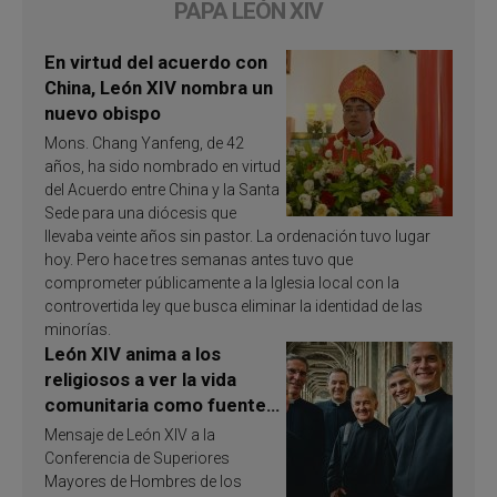
PAPA LEÓN XIV
En virtud del acuerdo con
China, León XIV nombra un
nuevo obispo
Mons. Chang Yanfeng, de 42
años, ha sido nombrado en virtud
del Acuerdo entre China y la Santa
Sede para una diócesis que
llevaba veinte años sin pastor. La ordenación tuvo lugar
hoy. Pero hace tres semanas antes tuvo que
comprometer públicamente a la Iglesia local con la
controvertida ley que busca eliminar la identidad de las
minorías.
León XIV anima a los
religiosos a ver la vida
comunitaria como fuente
de inspiración y
Mensaje de León XIV a la
santificación
Conferencia de Superiores
Mayores de Hombres de los