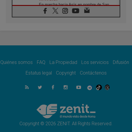
En marcha hacia Asís en nombre de San
Francisco, a la espera de León
05.08.2026
Venezuela, Padre Pagniello: "En medio del
dolor, una Iglesia que no se rinde"
05.08.2026
La Fuerza del "Círculo de Héroes" con el
Papa en la Audiencia General
05.08.2026
Nuncio en Ucrania: Preocupa escuchar a
quienes bendicen la guerra
Quiénes somos
FAQ
La Propiedad
Los servicios
Difusión
05.08.2026
Estatus legal
Copyright
Contáctenos
Ucrania: Ataque masivo en Kyiv durante la
noche
05.08.2026
Colombo: "La visita del Papa a Argentina
llevará un mensaje de paz y dignidad
humana"
05.08.2026
Iglesia en Uruguay: la visita del Papa
fortalecerá la fe y la esperanza
Copyright © 2026 ZENIT. All Rights Reserved.