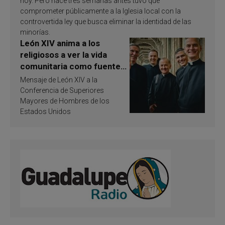
hoy. Pero hace tres semanas antes tuvo que
comprometer públicamente a la Iglesia local con la
controvertida ley que busca eliminar la identidad de las
minorías.
León XIV anima a los
religiosos a ver la vida
comunitaria como fuente
de inspiración y
Mensaje de León XIV a la
santificación
Conferencia de Superiores
Mayores de Hombres de los
Estados Unidos