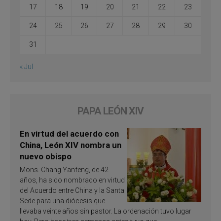
17
18
19
20
21
22
23
24
25
26
27
28
29
30
31
« Jul
PAPA LEÓN XIV
En virtud del acuerdo con
China, León XIV nombra un
nuevo obispo
Mons. Chang Yanfeng, de 42
años, ha sido nombrado en virtud
del Acuerdo entre China y la Santa
Sede para una diócesis que
llevaba veinte años sin pastor. La ordenación tuvo lugar