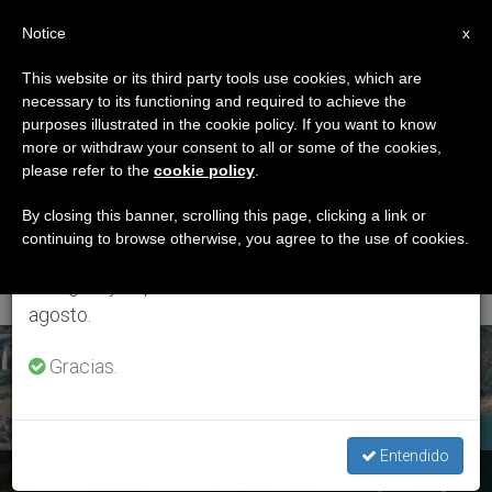
ES
Notice
×
x
Aviso importante
This website or its third party tools use cookies, which are
necessary to its functioning and required to achieve the
Del 27 de julio al 7 de agosto haremos la pausa
ETIQUETA
purposes illustrated in the cookie policy. If you want to know
anual, aprovechando que en el periodo de verano
Posts Tagged
more or withdraw your consent to all or some of the cookies,
please refer to the
cookie policy
.
se generan menos informaciones y también el
‘Jornada Mariana De
consumo de las mismas disminuye.
By closing this banner, scrolling this page, clicking a link or
continuing to browse otherwise, you agree to the use of cookies.
La Familia’
Retomamos el trabajo ordinario de las ediciones
en inglés y español de ZENIT el lunes 10 de
agosto.
ÚLTIMAS NOTICIAS
Gracias.
Entendido
Torreciudad: "Cuando en lo alto de la montaña hay un amigo,