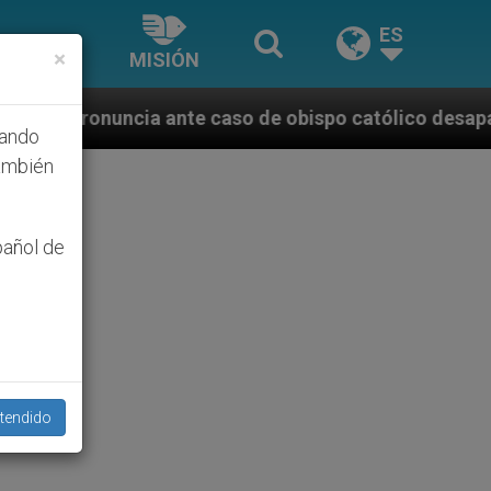
ES
×
MISIÓN
 caso de obispo católico desaparecido por la dictadu
hando
ambién
pañol de
tendido