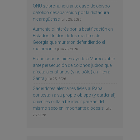
ONU se pronuncia ante caso de obispo
católico desaparecido por la dictadura
nicaragüense
julio 25, 2026
Aumenta el interés por la beatificación en
Estados Unidos de los mártires de
Georgia que murieron defendiendo el
matrimonio
julio 25, 2026
Franciscanos piden ayuda a Marco Rubio
ante persecución de colonos judíos que
afecta a cristianos (y no sólo) en Tierra
Santa
julio 25, 2026
Sacerdotes alemanes fieles al Papa
contestan a su propio obispo (y cardenal)
quien les orilla a bendecir parejas del
mismo sexo en importante diócesis
julio
25, 2026