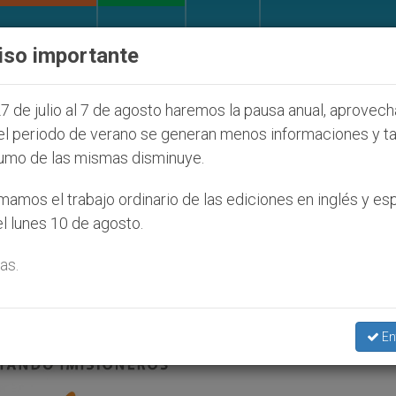
IGLESIA Y MUNDO
DOCUMENTOS
DONATIVOS
iso importante
de la Juventud Seúl 2027
ONU se pronuncia ante
7 de julio al 7 de agosto haremos la pausa anual, aprovec
el periodo de verano se generan menos informaciones y t
umo de las mismas disminuye.
nada Misionera’
amos el trabajo ordinario de las ediciones en inglés y es
l lunes 10 de agosto.
as.
En