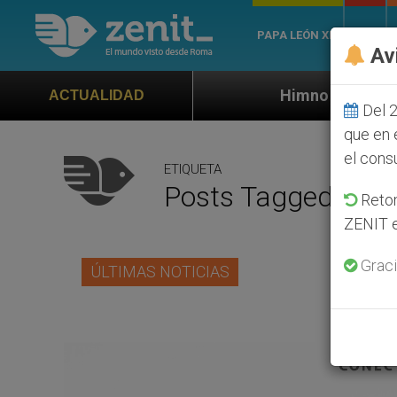
PAPA LEÓN XIV
ROMA
Av
Himno oficial de la Jornada Mundial 
ACTUALIDAD
Del 2
que en 
el cons
ETIQUETA
Posts Tagged ‘jor
Retom
ZENIT e
Graci
ÚLTIMAS NOTICIAS