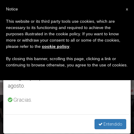
ES
Notice
×
x
Aviso importante
This website or its third party tools use cookies, which are
necessary to its functioning and required to achieve the
Del 27 de julio al 7 de agosto haremos la pausa
ETIQUETA
purposes illustrated in the cookie policy. If you want to know
anual, aprovechando que en el periodo de verano
Posts Tagged ‘José
more or withdraw your consent to all or some of the cookies,
please refer to the
cookie policy
.
se generan menos informaciones y también el
Luis Pérez’
consumo de las mismas disminuye.
By closing this banner, scrolling this page, clicking a link or
continuing to browse otherwise, you agree to the use of cookies.
Retomamos el trabajo ordinario de las ediciones
en inglés y español de ZENIT el lunes 10 de
ÚLTIMAS NOTICIAS
agosto.
Gracias.
España: El 6º Encuentro de Músicos Católicos se celebrará
online
Entendido
JUN 22, 2020 17:10