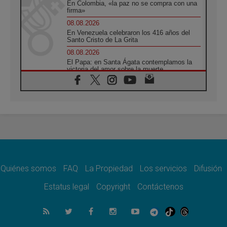
En Colombia, «la paz no se compra con una
firma»
08.08.2026
En Venezuela celebraron los 416 años del
Santo Cristo de La Grita
08.08.2026
El Papa: en Santa Ágata contemplamos la
victoria del amor sobre la muerte
08.08.2026
León XIV visitará el Santuario de la Madre
del Buen Consejo de Genazzano
07.08.2026
Filipinas: el Vicariato Apostólico de Calapán
se convierte en diócesis
07.08.2026
Honduras: Los desplazados invisibles de una
crisis olvidada
Quiénes somos
FAQ
La Propiedad
Los servicios
Difusión
07.08.2026
Bokalic: "En Argentina el Papa León señalará
Estatus legal
Copyright
Contáctenos
el compromiso del cristiano"
07.08.2026
La matanza de niños en Gaza no cesa: 300
muertos en 300 días