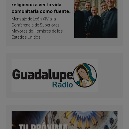
religiosos a ver la vida
comunitaria como fuente
de inspiración y
Mensaje de León XIV a la
santificación
Conferencia de Superiores
Mayores de Hombres de los
Estados Unidos