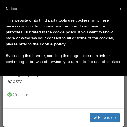
ES
Notice
×
x
Aviso importante
This website or its third party tools use cookies, which are
necessary to its functioning and required to achieve the
Del 27 de julio al 7 de agosto haremos la pausa
ETIQUETA
purposes illustrated in the cookie policy. If you want to know
anual, aprovechando que en el periodo de verano
Posts Tagged ‘José
more or withdraw your consent to all or some of the cookies,
please refer to the
cookie policy
.
se generan menos informaciones y también el
Sánchez Del Río’
consumo de las mismas disminuye.
By closing this banner, scrolling this page, clicking a link or
continuing to browse otherwise, you agree to the use of cookies.
Retomamos el trabajo ordinario de las ediciones
en inglés y español de ZENIT el lunes 10 de
ÚLTIMAS NOTICIAS
agosto.
Gracias.
Entendido