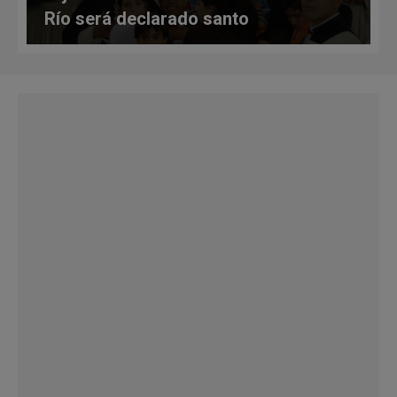
Río será declarado santo