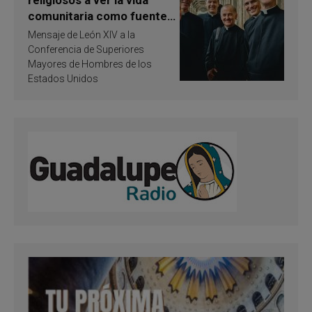
comunitaria como fuente
de inspiración y
Mensaje de León XIV a la
santificación
Conferencia de Superiores
Mayores de Hombres de los
Estados Unidos