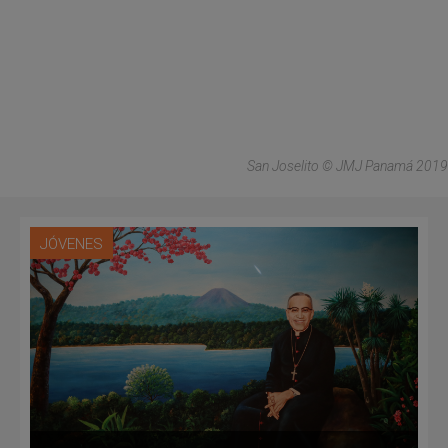
San Joselito © JMJ Panamá 2019
JÓVENES