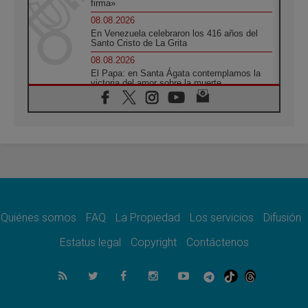
firma»
08.08.2026
En Venezuela celebraron los 416 años del
Santo Cristo de La Grita
08.08.2026
El Papa: en Santa Ágata contemplamos la
victoria del amor sobre la muerte
08.08.2026
León XIV visitará el Santuario de la Madre
del Buen Consejo de Genazzano
07.08.2026
Filipinas: el Vicariato Apostólico de Calapán
se convierte en diócesis
07.08.2026
Honduras: Los desplazados invisibles de una
crisis olvidada
Quiénes somos
FAQ
La Propiedad
Los servicios
Difusión
07.08.2026
Bokalic: "En Argentina el Papa León señalará
Estatus legal
Copyright
Contáctenos
el compromiso del cristiano"
07.08.2026
La matanza de niños en Gaza no cesa: 300
muertos en 300 días
07.08.2026