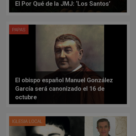
El Por Qué de la JMJ: ‘Los Santos’
PAPAS
El obispo español Manuel González
García será canonizado el 16 de
octubre
IGLESIA LOCAL