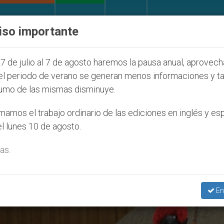
IGLESIA Y MUNDO
DOCUMENTOS
DONATIVOS
iso importante
Juventud Seúl 2027
ONU se pronuncia ante caso
7 de julio al 7 de agosto haremos la pausa anual, aprovec
el periodo de verano se generan menos informaciones y t
umo de las mismas disminuye.
enes Asesinados’
amos el trabajo ordinario de las ediciones en inglés y es
l lunes 10 de agosto.
as.
En