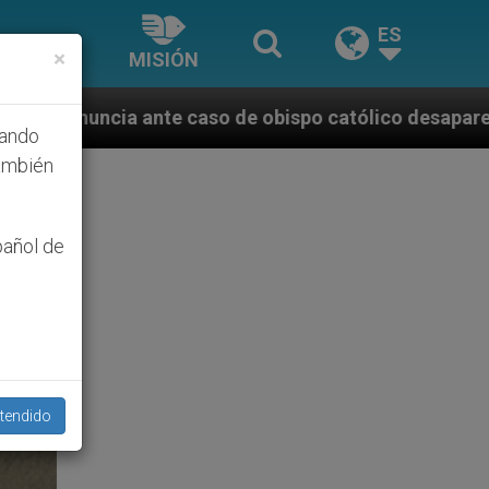
ES
×
MISIÓN
 de obispo católico desaparecido por la dictadura ni
hando
ambién
pañol de
tendido