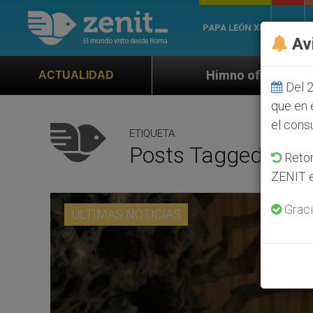
PAPA LEÓN XIV
ROMA
Av
Himno oficial de la Jornada Mundial de la 
ACTUALIDAD
Del 2
que en 
el cons
ETIQUETA
Posts Tagged ‘jóv
Retom
ZENIT e
Graci
ÚLTIMAS NOTICIAS