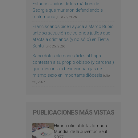
Estados Unidos de los mártires de
Georgia que murieron defendiendo el
matrimonio
julio 25, 2026
Franciscanos piden ayuda a Marco Rubio
ante persecución de colonos judíos que
afecta a cristianos (y no sólo) en Tierra
Santa
julio 25, 2026
Sacerdotes alemanes fieles al Papa
contestan a su propio obispo (y cardenal)
quien les orilla a bendecir parejas del
mismo sexo en importante diócesis
julio
25, 2026
PUBLICACIONES MÁS VISTAS
Himno oficial de la Jornada
Mundial de la Juventud Seúl
2027