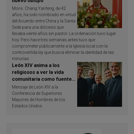
nuevo obispo
Mons. Chang Yanfeng, de 42
años, ha sido nombrado en virtud
del Acuerdo entre China y la Santa
Sede para una diócesis que
llevaba veinte años sin pastor. La ordenación tuvo lugar
hoy. Pero hace tres semanas antes tuvo que
comprometer públicamente a la Iglesia local con la
controvertida ley que busca eliminar la identidad de las
minorías.
León XIV anima a los
religiosos a ver la vida
comunitaria como fuente
de inspiración y
Mensaje de León XIV a la
santificación
Conferencia de Superiores
Mayores de Hombres de los
Estados Unidos