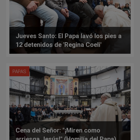
Jueves Santo: El Papa lavó los pies a
12 detenidos de 'Regina Coeli'
PAPAS
Cena del Señor: "¡Miren como
arriesga Jesús!" (Homilía del Papa)