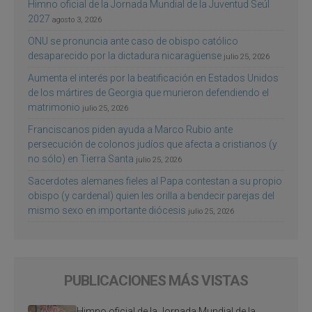
Himno oficial de la Jornada Mundial de la Juventud Seúl
2027
agosto 3, 2026
ONU se pronuncia ante caso de obispo católico
desaparecido por la dictadura nicaragüense
julio 25, 2026
Aumenta el interés por la beatificación en Estados Unidos
de los mártires de Georgia que murieron defendiendo el
matrimonio
julio 25, 2026
Franciscanos piden ayuda a Marco Rubio ante
persecución de colonos judíos que afecta a cristianos (y
no sólo) en Tierra Santa
julio 25, 2026
Sacerdotes alemanes fieles al Papa contestan a su propio
obispo (y cardenal) quien les orilla a bendecir parejas del
mismo sexo en importante diócesis
julio 25, 2026
PUBLICACIONES MÁS VISTAS
Himno oficial de la Jornada Mundial de la