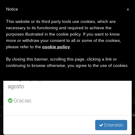
ES
Notice
×
x
Aviso importante
This website or its third party tools use cookies, which are
necessary to its functioning and required to achieve the
Del 27 de julio al 7 de agosto haremos la pausa
ETIQUETA
purposes illustrated in the cookie policy. If you want to know
anual, aprovechando que en el periodo de verano
Posts Tagged ‘jueves
more or withdraw your consent to all or some of the cookies,
please refer to the
cookie policy
.
se generan menos informaciones y también el
Santo’
consumo de las mismas disminuye.
By closing this banner, scrolling this page, clicking a link or
continuing to browse otherwise, you agree to the use of cookies.
Retomamos el trabajo ordinario de las ediciones
en inglés y español de ZENIT el lunes 10 de
ÚLTIMAS NOTICIAS
agosto.
Gracias.
Jueves Santo: El regalo del Papa a los sacerdotes de Roma
Entendido