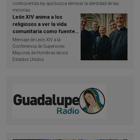
controvertida ley que busca eliminar la identidad de las
minorías.
León XIV anima a los
religiosos a ver la vida
comunitaria como fuente
de inspiración y
Mensaje de León XIV a la
santificación
Conferencia de Superiores
Mayores de Hombres de los
Estados Unidos