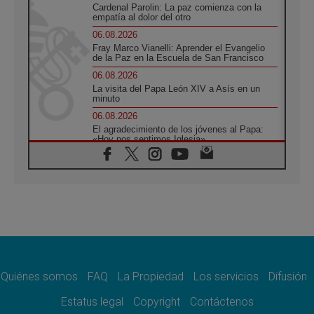
Cardenal Parolin: La paz comienza con la
empatía al dolor del otro
06.08.2026
Fray Marco Vianelli: Aprender el Evangelio
de la Paz en la Escuela de San Francisco
06.08.2026
La visita del Papa León XIV a Asís en un
minuto
06.08.2026
El agradecimiento de los jóvenes al Papa:
«Hoy nos sentimos Iglesia»
06.08.2026
Líbano: Reanudan los coloquios en Roma en
medio de tensiones y ataques en el sur del
país
06.08.2026
Hiroshima y Nagasaki, 81 años después.
Comienzan "Diez Días Oración por la Paz"
06.08.2026
Pizzaballa en Asís: los cristianos quieren
paz
Quiénes somos
FAQ
La Propiedad
Los servicios
Difusión
06.08.2026
Estatus legal
Copyright
Contáctenos
Sturla: La visita de León XIV será una buena
noticia para todo el Uruguay