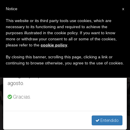
ES
Notice
×
x
Aviso importante
This website or its third party tools use cookies, which are
necessary to its functioning and required to achieve the
Del 27 de julio al 7 de agosto haremos la pausa
ETIQUETA
purposes illustrated in the cookie policy. If you want to know
anual, aprovechando que en el periodo de verano
Posts Tagged ‘junio’
more or withdraw your consent to all or some of the cookies,
please refer to the
cookie policy
.
se generan menos informaciones y también el
consumo de las mismas disminuye.
By closing this banner, scrolling this page, clicking a link or
continuing to browse otherwise, you agree to the use of cookies.
ÚLTIMAS NOTICIAS
Retomamos el trabajo ordinario de las ediciones
en inglés y español de ZENIT el lunes 10 de
agosto.
España: El 6º Encuentro de Músicos Católicos se celebrará
online
Gracias.
JUN 22, 2020 17:10
ROSA DIE ALCOLEA
Entendido