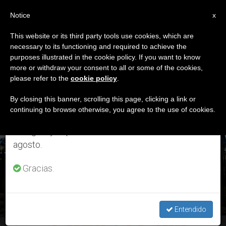
ES
Notice
×
x
Aviso importante
This website or its third party tools use cookies, which are
necessary to its functioning and required to achieve the
Del 27 de julio al 7 de agosto haremos la pausa
ETIQUETA
purposes illustrated in the cookie policy. If you want to know
anual, aprovechando que en el periodo de verano
Posts Tagged ‘kerry’
more or withdraw your consent to all or some of the cookies,
please refer to the
cookie policy
.
se generan menos informaciones y también el
consumo de las mismas disminuye.
By closing this banner, scrolling this page, clicking a link or
continuing to browse otherwise, you agree to the use of cookies.
ÚLTIMAS NOTICIAS
Retomamos el trabajo ordinario de las ediciones
en inglés y español de ZENIT el lunes 10 de
agosto.
Gracias.
El cardenal Ortega valora positivamente la visita de Obama a
Cuba
Entendido
FEB 24, 2016 15:53