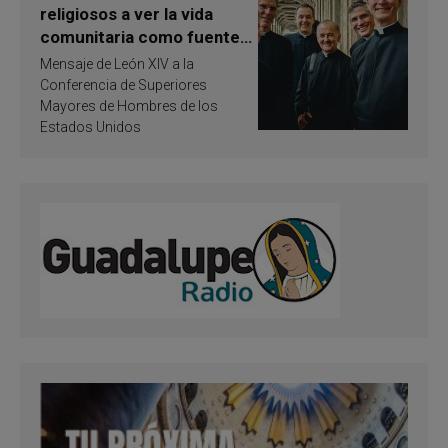
religiosos a ver la vida
comunitaria como fuente
de inspiración y
Mensaje de León XIV a la
santificación
Conferencia de Superiores
Mayores de Hombres de los
Estados Unidos