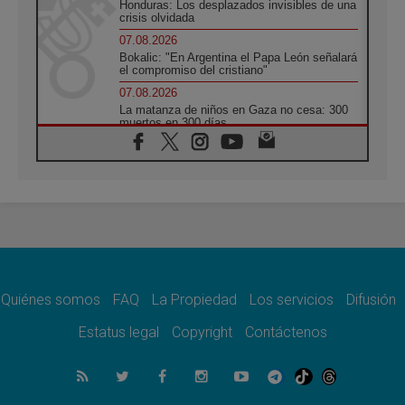
Honduras: Los desplazados invisibles de una
crisis olvidada
07.08.2026
Bokalic: "En Argentina el Papa León señalará
el compromiso del cristiano"
07.08.2026
La matanza de niños en Gaza no cesa: 300
muertos en 300 días
07.08.2026
Tagle: La guerra desfigura el mundo, solo la
revelación de Dios lo transfigura
07.08.2026
Presentada la Trienal de Arte de las
Universidades Católicas: «Exercises in
Empathy»
07.08.2026
Fortunatus Nwachukwu: la comunicación
como misión al servicio del Evangelio
Quiénes somos
FAQ
La Propiedad
Los servicios
Difusión
07.08.2026
Estatus legal
Copyright
Contáctenos
SIGNIS 2026, dar voz a las religiosas en el
espacio público
07.08.2026
Lanzan un proyecto de empoderamiento
digital para mujeres líderes en África