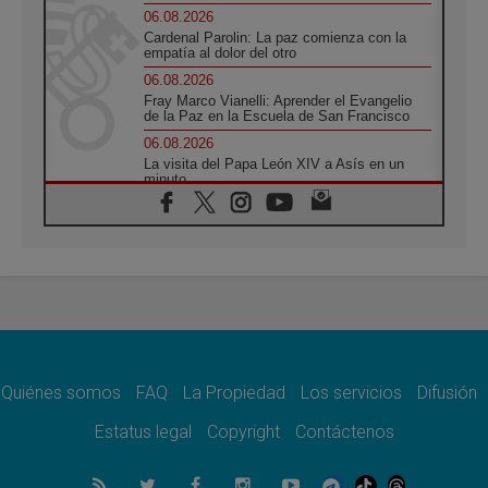
06.08.2026
Cardenal Parolin: La paz comienza con la
empatía al dolor del otro
06.08.2026
Fray Marco Vianelli: Aprender el Evangelio
de la Paz en la Escuela de San Francisco
06.08.2026
La visita del Papa León XIV a Asís en un
minuto
06.08.2026
El agradecimiento de los jóvenes al Papa:
«Hoy nos sentimos Iglesia»
06.08.2026
Líbano: Reanudan los coloquios en Roma en
medio de tensiones y ataques en el sur del
país
06.08.2026
Hiroshima y Nagasaki, 81 años después.
Comienzan "Diez Días Oración por la Paz"
Quiénes somos
FAQ
La Propiedad
Los servicios
Difusión
06.08.2026
Estatus legal
Copyright
Contáctenos
Pizzaballa en Asís: los cristianos quieren
paz
06.08.2026