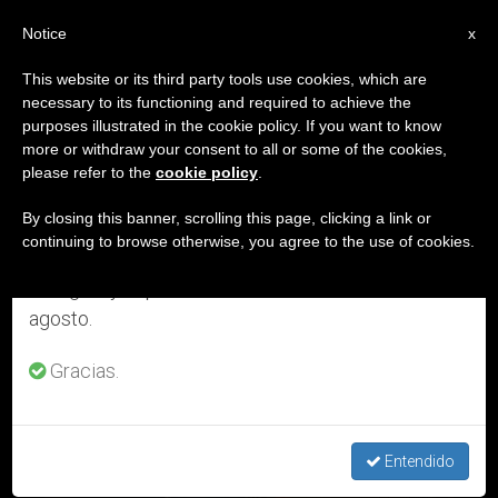
ES
Notice
×
x
Aviso importante
This website or its third party tools use cookies, which are
necessary to its functioning and required to achieve the
Del 27 de julio al 7 de agosto haremos la pausa
ETIQUETA
purposes illustrated in the cookie policy. If you want to know
anual, aprovechando que en el periodo de verano
Posts Tagged ‘lunes 8
more or withdraw your consent to all or some of the cookies,
please refer to the
cookie policy
.
se generan menos informaciones y también el
De Enero 2016’
consumo de las mismas disminuye.
By closing this banner, scrolling this page, clicking a link or
continuing to browse otherwise, you agree to the use of cookies.
Retomamos el trabajo ordinario de las ediciones
en inglés y español de ZENIT el lunes 10 de
ÚLTIMAS NOTICIAS
agosto.
Gracias.
Descargar el servicio diario de ZENIT en formato solo texto
Entendido