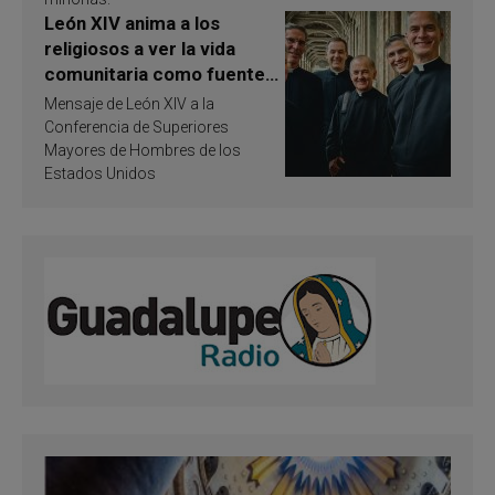
León XIV anima a los
religiosos a ver la vida
comunitaria como fuente
de inspiración y
Mensaje de León XIV a la
santificación
Conferencia de Superiores
Mayores de Hombres de los
Estados Unidos