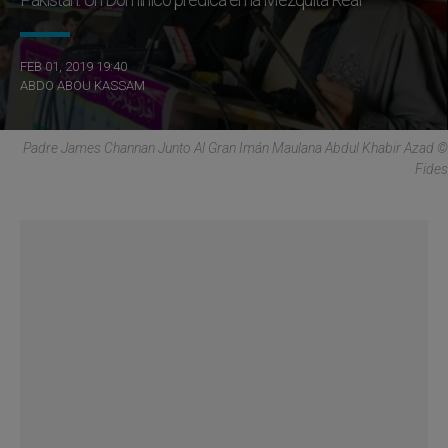
FEB 01, 2019 19:40
ABDO ABOU KASSAM
Padre James Channan Junto Al Gran Imán Maulana Abdul Khabir Azad ©
Fides