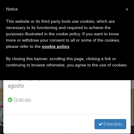
ES
Notice
×
x
Aviso importante
This website or its third party tools use cookies, which are
necessary to its functioning and required to achieve the
Del 27 de julio al 7 de agosto haremos la pausa
ETIQUETA
purposes illustrated in the cookie policy. If you want to know
anual, aprovechando que en el periodo de verano
Posts Tagged
more or withdraw your consent to all or some of the cookies,
please refer to the
cookie policy
.
se generan menos informaciones y también el
‘Maulana Muhammad
consumo de las mismas disminuye.
By closing this banner, scrolling this page, clicking a link or
continuing to browse otherwise, you agree to the use of cookies.
Abdul Qadir Azad’
Retomamos el trabajo ordinario de las ediciones
en inglés y español de ZENIT el lunes 10 de
agosto.
ÚLTIMAS NOTICIAS
Gracias.
Entendido
Pakistán: Un Dominico predica en la Mezquita Real