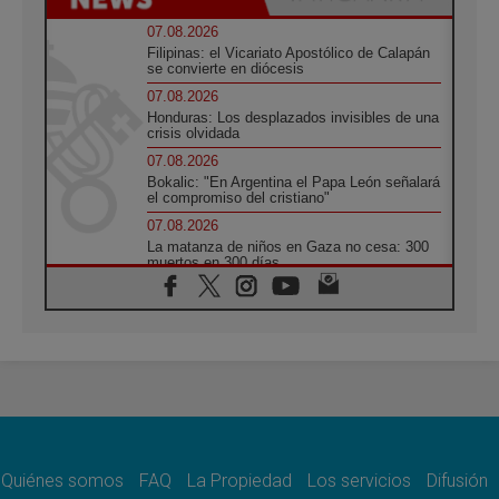
07.08.2026
Filipinas: el Vicariato Apostólico de Calapán
se convierte en diócesis
07.08.2026
Honduras: Los desplazados invisibles de una
crisis olvidada
07.08.2026
Bokalic: "En Argentina el Papa León señalará
el compromiso del cristiano"
07.08.2026
La matanza de niños en Gaza no cesa: 300
muertos en 300 días
07.08.2026
Tagle: La guerra desfigura el mundo, solo la
revelación de Dios lo transfigura
07.08.2026
Presentada la Trienal de Arte de las
Universidades Católicas: «Exercises in
Empathy»
07.08.2026
Fortunatus Nwachukwu: la comunicación
como misión al servicio del Evangelio
Quiénes somos
FAQ
La Propiedad
Los servicios
Difusión