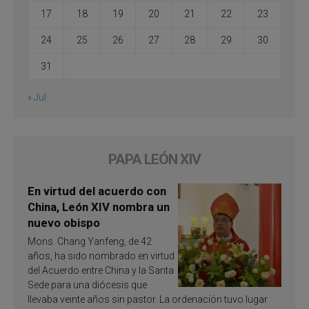
17
18
19
20
21
22
23
24
25
26
27
28
29
30
31
« Jul
PAPA LEÓN XIV
En virtud del acuerdo con
China, León XIV nombra un
nuevo obispo
Mons. Chang Yanfeng, de 42
años, ha sido nombrado en virtud
del Acuerdo entre China y la Santa
Sede para una diócesis que
llevaba veinte años sin pastor. La ordenación tuvo lugar