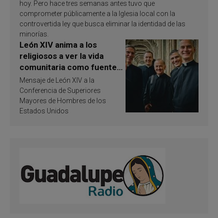
hoy. Pero hace tres semanas antes tuvo que
comprometer públicamente a la Iglesia local con la
controvertida ley que busca eliminar la identidad de las
minorías.
León XIV anima a los
religiosos a ver la vida
comunitaria como fuente
de inspiración y
Mensaje de León XIV a la
santificación
Conferencia de Superiores
Mayores de Hombres de los
Estados Unidos