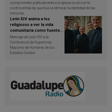
comprometer públicamente a la Iglesia local con la
controvertida ley que busca eliminar la identidad de las
minorías.
León XIV anima a los
religiosos a ver la vida
comunitaria como fuente
de inspiración y
Mensaje de León XIV a la
santificación
Conferencia de Superiores
Mayores de Hombres de los
Estados Unidos