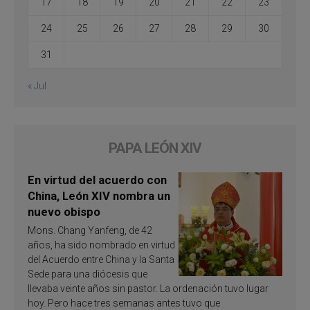
17
18
19
20
21
22
23
24
25
26
27
28
29
30
31
« Jul
PAPA LEÓN XIV
En virtud del acuerdo con
China, León XIV nombra un
nuevo obispo
Mons. Chang Yanfeng, de 42
años, ha sido nombrado en virtud
del Acuerdo entre China y la Santa
Sede para una diócesis que
llevaba veinte años sin pastor. La ordenación tuvo lugar
hoy. Pero hace tres semanas antes tuvo que