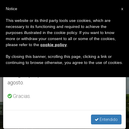
ES
Notice
×
x
Aviso importante
This website or its third party tools use cookies, which are
necessary to its functioning and required to achieve the
Del 27 de julio al 7 de agosto haremos la pausa
ETIQUETA
purposes illustrated in the cookie policy. If you want to know
anual, aprovechando que en el periodo de verano
Posts Tagged ‘misa
more or withdraw your consent to all or some of the cookies,
please refer to the
cookie policy
.
se generan menos informaciones y también el
Difuntos’
consumo de las mismas disminuye.
By closing this banner, scrolling this page, clicking a link or
continuing to browse otherwise, you agree to the use of cookies.
Retomamos el trabajo ordinario de las ediciones
en inglés y español de ZENIT el lunes 10 de
ÚLTIMAS NOTICIAS
agosto.
Gracias.
Entendido
El Santo Padre celebrará en el cementerio de Prima Porta la