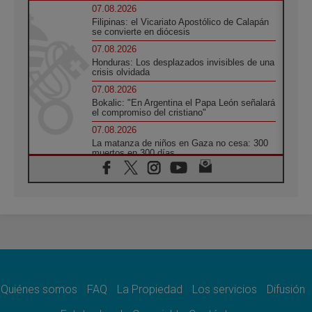
07.08.2026
Filipinas: el Vicariato Apostólico de Calapán
se convierte en diócesis
07.08.2026
Honduras: Los desplazados invisibles de una
crisis olvidada
07.08.2026
Bokalic: "En Argentina el Papa León señalará
el compromiso del cristiano"
07.08.2026
La matanza de niños en Gaza no cesa: 300
muertos en 300 días
07.08.2026
Tagle: La guerra desfigura el mundo, solo la
revelación de Dios lo transfigura
07.08.2026
Presentada la Trienal de Arte de las
Universidades Católicas: «Exercises in
Empathy»
07.08.2026
Fortunatus Nwachukwu: la comunicación
como misión al servicio del Evangelio
Quiénes somos
FAQ
La Propiedad
Los servicios
Difusión
07.08.2026