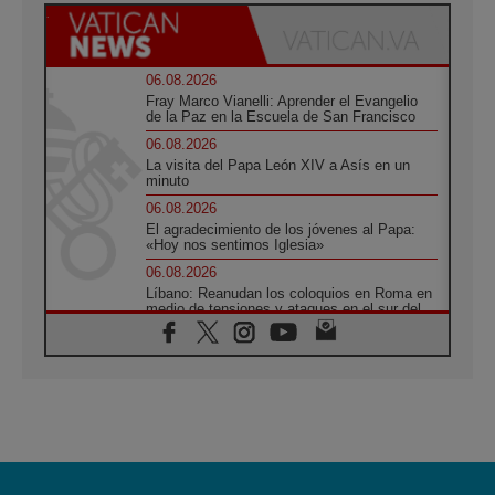
06.08.2026
Fray Marco Vianelli: Aprender el Evangelio
de la Paz en la Escuela de San Francisco
06.08.2026
La visita del Papa León XIV a Asís en un
minuto
06.08.2026
El agradecimiento de los jóvenes al Papa:
«Hoy nos sentimos Iglesia»
06.08.2026
Líbano: Reanudan los coloquios en Roma en
medio de tensiones y ataques en el sur del
país
06.08.2026
Hiroshima y Nagasaki, 81 años después.
Comienzan "Diez Días Oración por la Paz"
06.08.2026
Pizzaballa en Asís: los cristianos quieren
paz
06.08.2026