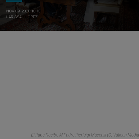
NOV 09, 2020 18:13
LARISSA I. LÓPEZ
El Papa Recibe Al Padre Pierluigi Maccalli (C) Vatican Media