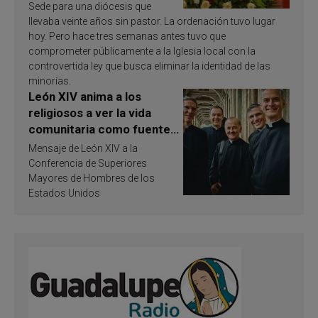
Sede para una diócesis que
llevaba veinte años sin pastor. La ordenación tuvo lugar
hoy. Pero hace tres semanas antes tuvo que
comprometer públicamente a la Iglesia local con la
controvertida ley que busca eliminar la identidad de las
minorías.
León XIV anima a los
religiosos a ver la vida
comunitaria como fuente
de inspiración y
Mensaje de León XIV a la
santificación
Conferencia de Superiores
Mayores de Hombres de los
Estados Unidos