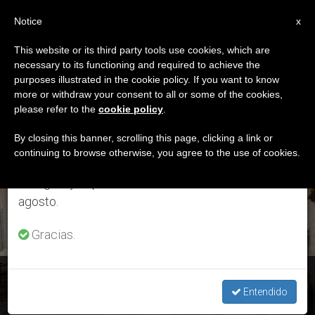
ES
Notice
×
x
Aviso importante
This website or its third party tools use cookies, which are
necessary to its functioning and required to achieve the
Del 27 de julio al 7 de agosto haremos la pausa
ETIQUETA
purposes illustrated in the cookie policy. If you want to know
anual, aprovechando que en el periodo de verano
Posts Tagged
more or withdraw your consent to all or some of the cookies,
please refer to the
cookie policy
.
se generan menos informaciones y también el
‘misionero’
consumo de las mismas disminuye.
By closing this banner, scrolling this page, clicking a link or
continuing to browse otherwise, you agree to the use of cookies.
Retomamos el trabajo ordinario de las ediciones
en inglés y español de ZENIT el lunes 10 de
ÚLTIMAS NOTICIAS
agosto.
Gracias.
El Papa Francisco recibe al padre Maccalli, misionero
italiano
Entendido