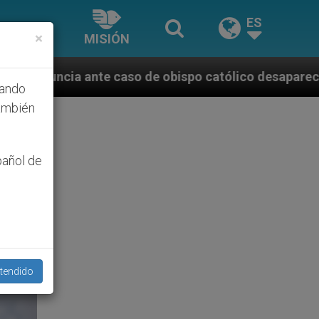
ES
×
MISIÓN
 de obispo católico desaparecido por la dictadura n
hando
ambién
pañol de
tendido