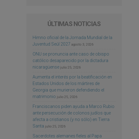
ÚLTIMAS NOTICIAS
Himno oficial de la Jornada Mundial de la
Juventud Seúl 2027
agosto 3, 2026
ONU se pronuncia ante caso de obispo
católico desaparecido por la dictadura
nicaragüense
julio 25, 2026
Aumenta el interés por la beatificación en
Estados Unidos de los mártires de
Georgia que murieron defendiendo el
matrimonio
julio 25, 2026
Franciscanos piden ayuda a Marco Rubio
ante persecución de colonos judíos que
afecta a cristianos (y no sólo) en Tierra
Santa
julio 25, 2026
Sacerdotes alemanes fieles al Papa