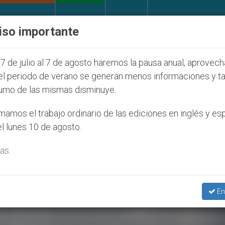
IGLESIA Y MUNDO
DOCUMENTOS
DONATIVOS
iso importante
 Juventud Seúl 2027
ONU se pronuncia ante caso
7 de julio al 7 de agosto haremos la pausa anual, aprovec
el periodo de verano se generan menos informaciones y t
umo de las mismas disminuye.
s. Bruno Marie Duffé’
amos el trabajo ordinario de las ediciones en inglés y es
l lunes 10 de agosto.
as.
En