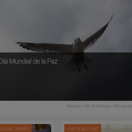
Día Mundial de la Paz
Palomas, Paz © Cathopic / Moisés B
,
A LOCAL
PAPAS
JUSTICIA Y PAZ