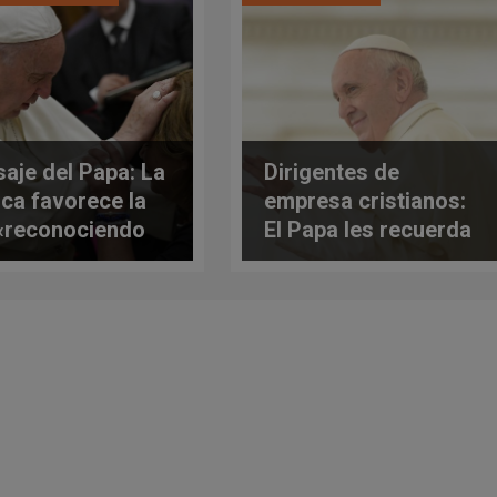
aje del Papa: La
Dirigentes de
tica favorece la
empresa cristianos:
«reconociendo
El Papa les recuerda
carismas de cada
el "valor moral y
ona»
económico del
trabajo"