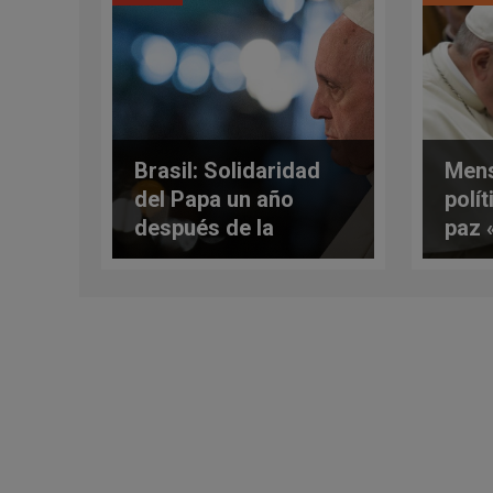
Brasil: Solidaridad
Mens
del Papa un año
polí
después de la
paz 
tragedia de
los 
Brumadinho
pers