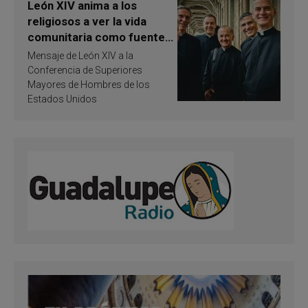
León XIV anima a los
religiosos a ver la vida
comunitaria como fuente
de inspiración y
Mensaje de León XIV a la
santificación
Conferencia de Superiores
Mayores de Hombres de los
Estados Unidos