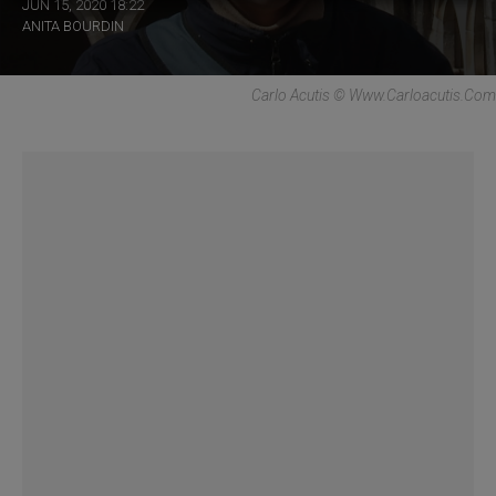
JUN 15, 2020 18:22
ANITA BOURDIN
Carlo Acutis © Www.carloacutis.com