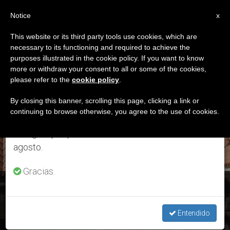
ES
Notice
×
x
Aviso importante
This website or its third party tools use cookies, which are
necessary to its functioning and required to achieve the
Del 27 de julio al 7 de agosto haremos la pausa
ETIQUETA
purposes illustrated in the cookie policy. If you want to know
anual, aprovechando que en el periodo de verano
Posts Tagged ‘Mons.
more or withdraw your consent to all or some of the cookies,
please refer to the
cookie policy
.
se generan menos informaciones y también el
Domenico Sorrentino’
consumo de las mismas disminuye.
By closing this banner, scrolling this page, clicking a link or
continuing to browse otherwise, you agree to the use of cookies.
Retomamos el trabajo ordinario de las ediciones
en inglés y español de ZENIT el lunes 10 de
ÚLTIMAS NOTICIAS
agosto.
Gracias.
Carlo Acutis: Beatificación del joven italiano el próximo 10 de
octubre
Entendido