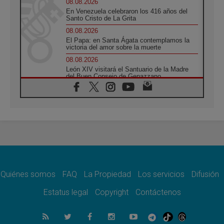
08.08.2026
En Venezuela celebraron los 416 años del
Santo Cristo de La Grita
08.08.2026
El Papa: en Santa Ágata contemplamos la
victoria del amor sobre la muerte
08.08.2026
León XIV visitará el Santuario de la Madre
del Buen Consejo de Genazzano
07.08.2026
Filipinas: el Vicariato Apostólico de Calapán
se convierte en diócesis
07.08.2026
Honduras: Los desplazados invisibles de una
crisis olvidada
07.08.2026
Bokalic: "En Argentina el Papa León señalará
el compromiso del cristiano"
Quiénes somos
FAQ
La Propiedad
Los servicios
Difusión
07.08.2026
La matanza de niños en Gaza no cesa: 300
Estatus legal
Copyright
Contáctenos
muertos en 300 días
07.08.2026
Tagle: La guerra desfigura el mundo, solo la
revelación de Dios lo transfigura