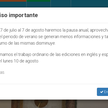
IGLESIA Y MUNDO
DOCUMENTOS
DONATIVOS
iso importante
 la Juventud Seúl 2027
ONU se pronuncia ante 
7 de julio al 7 de agosto haremos la pausa anual, aprovec
el periodo de verano se generan menos informaciones y t
umo de las mismas disminuye.
. Gualtiero Sigismondi’
amos el trabajo ordinario de las ediciones en inglés y es
l lunes 10 de agosto.
as.
En