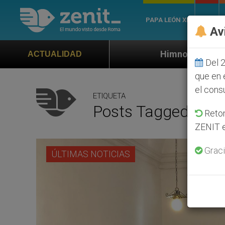
PAPA LEÓN XIV
ROMA
Av
Himno oficial de la Jornada Mundial de
ACTUALIDAD
Del 2
que en 
el cons
ETIQUETA
Posts Tagged ‘Mons
Retom
ZENIT e
Graci
ÚLTIMAS NOTICIAS