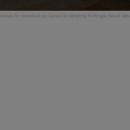
isitado Por Sorpresa A Las Clarisas De Vallegloria, En Perugia, Italia © Vati