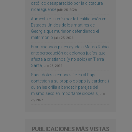
católico desaparecido por la dictadura
nicaragüense
julio 25, 2026
Aumenta el interés por la beatificación en
Estados Unidos de los mártires de
Georgia que murieron defendiendo el
matrimonio
julio 25, 2026
Franciscanos piden ayuda a Marco Rubio
ante persecución de colonos judíos que
afecta a cristianos (y no sólo) en Tierra
Santa
julio 25, 2026
Sacerdotes alemanes fieles al Papa
contestan a su propio obispo (y cardenal)
quien les orilla a bendecir parejas del
mismo sexo en importante diócesis
julio
25, 2026
PUBLICACIONES MÁS VISTAS