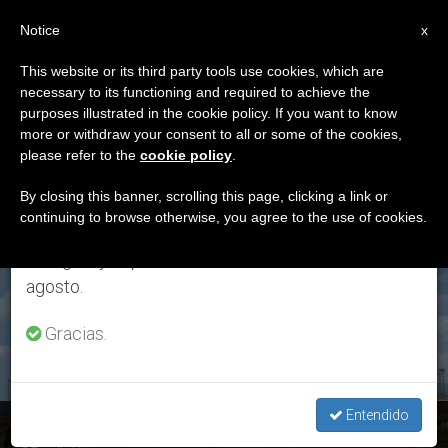
ES
Notice
×
x
Aviso importante
This website or its third party tools use cookies, which are
necessary to its functioning and required to achieve the
Del 27 de julio al 7 de agosto haremos la pausa
ETIQUETA
purposes illustrated in the cookie policy. If you want to know
anual, aprovechando que en el periodo de verano
Posts Tagged ‘Mons.
more or withdraw your consent to all or some of the cookies,
please refer to the
cookie policy
.
se generan menos informaciones y también el
Javier Echevarría’
consumo de las mismas disminuye.
By closing this banner, scrolling this page, clicking a link or
continuing to browse otherwise, you agree to the use of cookies.
Retomamos el trabajo ordinario de las ediciones
en inglés y español de ZENIT el lunes 10 de
ÚLTIMAS NOTICIAS
agosto.
Gracias.
Entendido
La Jornada Mariana de la Familia en Torreciudad alcanza su