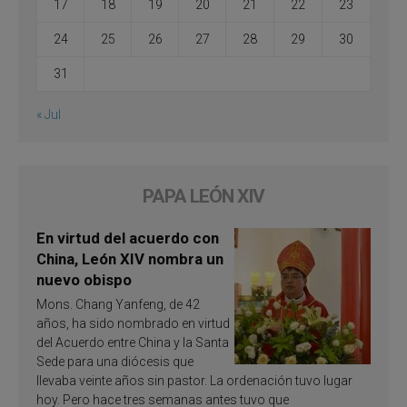
17
18
19
20
21
22
23
24
25
26
27
28
29
30
31
« Jul
PAPA LEÓN XIV
En virtud del acuerdo con
China, León XIV nombra un
nuevo obispo
Mons. Chang Yanfeng, de 42
años, ha sido nombrado en virtud
del Acuerdo entre China y la Santa
Sede para una diócesis que
llevaba veinte años sin pastor. La ordenación tuvo lugar
hoy. Pero hace tres semanas antes tuvo que