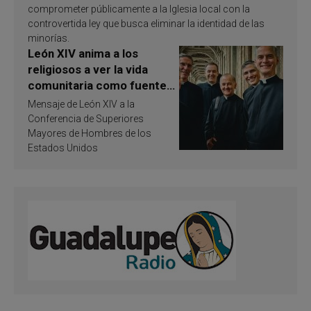
comprometer públicamente a la Iglesia local con la
controvertida ley que busca eliminar la identidad de las
minorías.
León XIV anima a los
religiosos a ver la vida
comunitaria como fuente
de inspiración y
Mensaje de León XIV a la
santificación
Conferencia de Superiores
Mayores de Hombres de los
Estados Unidos