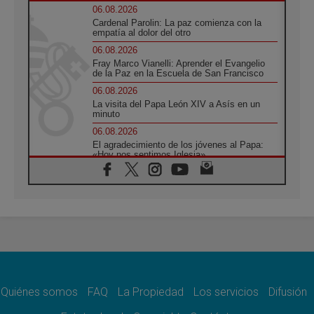
06.08.2026
Cardenal Parolin: La paz comienza con la
empatía al dolor del otro
06.08.2026
Fray Marco Vianelli: Aprender el Evangelio
de la Paz en la Escuela de San Francisco
06.08.2026
La visita del Papa León XIV a Asís en un
minuto
06.08.2026
El agradecimiento de los jóvenes al Papa:
«Hoy nos sentimos Iglesia»
06.08.2026
Líbano: Reanudan los coloquios en Roma en
medio de tensiones y ataques en el sur del
país
06.08.2026
Hiroshima y Nagasaki, 81 años después.
Comienzan "Diez Días Oración por la Paz"
06.08.2026
Pizzaballa en Asís: los cristianos quieren
paz
Quiénes somos
FAQ
La Propiedad
Los servicios
Difusión
06.08.2026