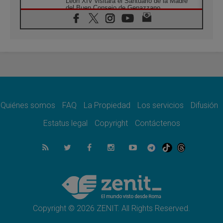
León XIV visitará el Santuario de la Madre
del Buen Consejo de Genazzano
07.08.2026
Filipinas: el Vicariato Apostólico de Calapán
se convierte en diócesis
07.08.2026
Honduras: Los desplazados invisibles de una
crisis olvidada
07.08.2026
Bokalic: "En Argentina el Papa León señalará
el compromiso del cristiano"
Quiénes somos
FAQ
La Propiedad
Los servicios
Difusión
07.08.2026
La matanza de niños en Gaza no cesa: 300
Estatus legal
Copyright
Contáctenos
muertos en 300 días
07.08.2026
Tagle: La guerra desfigura el mundo, solo la
revelación de Dios lo transfigura
07.08.2026
Presentada la Trienal de Arte de las
Universidades Católicas: «Exercises in
Empathy»
Copyright © 2026 ZENIT. All Rights Reserved.