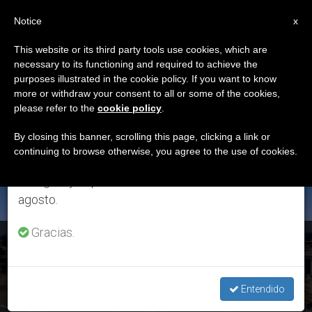
ES
Notice
×
x
Aviso importante
This website or its third party tools use cookies, which are
necessary to its functioning and required to achieve the
Del 27 de julio al 7 de agosto haremos la pausa
ETIQUETA
purposes illustrated in the cookie policy. If you want to know
anual, aprovechando que en el periodo de verano
Posts Tagged ‘Mons.
more or withdraw your consent to all or some of the cookies,
please refer to the
cookie policy
.
se generan menos informaciones y también el
Jorge Vázquez’
consumo de las mismas disminuye.
By closing this banner, scrolling this page, clicking a link or
continuing to browse otherwise, you agree to the use of cookies.
Retomamos el trabajo ordinario de las ediciones
en inglés y español de ZENIT el lunes 10 de
ÚLTIMAS NOTICIAS
agosto.
Gracias.
Renuncias y nombramientos episcopales en Argentina,
Colombia y México
Entendido
JUL 03, 2017 08:39