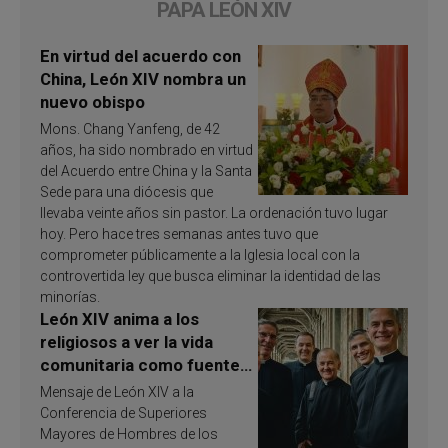
PAPA LEÓN XIV
En virtud del acuerdo con
China, León XIV nombra un
nuevo obispo
Mons. Chang Yanfeng, de 42
años, ha sido nombrado en virtud
del Acuerdo entre China y la Santa
Sede para una diócesis que
llevaba veinte años sin pastor. La ordenación tuvo lugar
hoy. Pero hace tres semanas antes tuvo que
comprometer públicamente a la Iglesia local con la
controvertida ley que busca eliminar la identidad de las
minorías.
León XIV anima a los
religiosos a ver la vida
comunitaria como fuente
de inspiración y
Mensaje de León XIV a la
santificación
Conferencia de Superiores
Mayores de Hombres de los