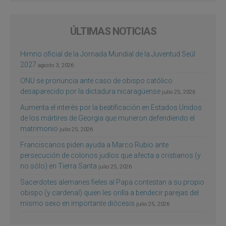
ÚLTIMAS NOTICIAS
Himno oficial de la Jornada Mundial de la Juventud Seúl
2027
agosto 3, 2026
ONU se pronuncia ante caso de obispo católico
desaparecido por la dictadura nicaragüense
julio 25, 2026
Aumenta el interés por la beatificación en Estados Unidos
de los mártires de Georgia que murieron defendiendo el
matrimonio
julio 25, 2026
Franciscanos piden ayuda a Marco Rubio ante
persecución de colonos judíos que afecta a cristianos (y
no sólo) en Tierra Santa
julio 25, 2026
Sacerdotes alemanes fieles al Papa contestan a su propio
obispo (y cardenal) quien les orilla a bendecir parejas del
mismo sexo en importante diócesis
julio 25, 2026