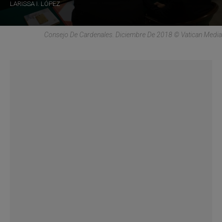
LARISSA I. LÓPEZ
Consejo De Cardenales. Diciembre De 2018 © Vatican Media