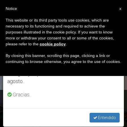
ES
Notice
×
x
Aviso importante
This website or its third party tools use cookies, which are
necessary to its functioning and required to achieve the
Del 27 de julio al 7 de agosto haremos la pausa
ETIQUETA
purposes illustrated in the cookie policy. If you want to know
anual, aprovechando que en el periodo de verano
Posts Tagged ‘Mons.
more or withdraw your consent to all or some of the cookies,
please refer to the
cookie policy
.
se generan menos informaciones y también el
Marco Mellino’
consumo de las mismas disminuye.
By closing this banner, scrolling this page, clicking a link or
continuing to browse otherwise, you agree to the use of cookies.
Retomamos el trabajo ordinario de las ediciones
en inglés y español de ZENIT el lunes 10 de
ÚLTIMAS NOTICIAS
agosto.
Gracias.
El Consejo de Cardenales modifica el borrador de la nueva
Constitución Apostólica
Entendido
SEP 19, 2019 14:21