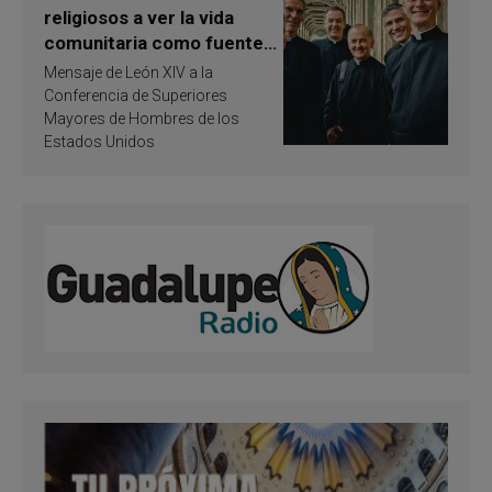
religiosos a ver la vida
comunitaria como fuente
de inspiración y
Mensaje de León XIV a la
santificación
Conferencia de Superiores
Mayores de Hombres de los
Estados Unidos