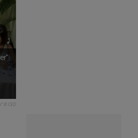
er”
er” © CED