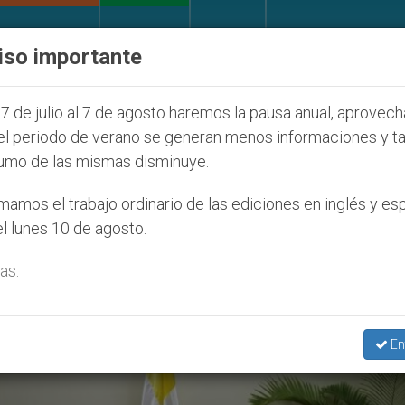
IGLESIA Y MUNDO
DOCUMENTOS
DONATIVOS
iso importante
e la Juventud Seúl 2027
ONU se pronuncia ante
7 de julio al 7 de agosto haremos la pausa anual, aprovec
el periodo de verano se generan menos informaciones y t
umo de las mismas disminuye.
. Víctor Masalles’
amos el trabajo ordinario de las ediciones en inglés y es
l lunes 10 de agosto.
as.
En