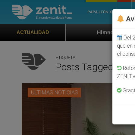
PAPA LEÓN XIV
ROMA
Av
Himno oficial de la Jornada Mundial d
ACTUALIDAD
Del 2
que en 
el cons
ETIQUETA
Posts Tagged ‘Mons
Retom
ZENIT e
Graci
ÚLTIMAS NOTICIAS