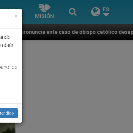
ES
×
MISIÓN
 caso de obispo católico desaparecido por la dictadu
hando
ambién
pañol de
tendido