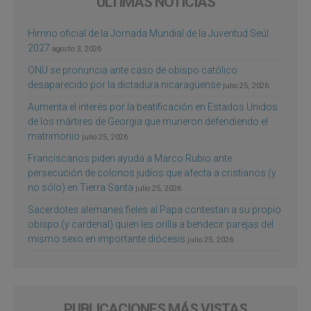
ÚLTIMAS NOTICIAS
Himno oficial de la Jornada Mundial de la Juventud Seúl
2027
agosto 3, 2026
ONU se pronuncia ante caso de obispo católico
desaparecido por la dictadura nicaragüense
julio 25, 2026
Aumenta el interés por la beatificación en Estados Unidos
de los mártires de Georgia que murieron defendiendo el
matrimonio
julio 25, 2026
Franciscanos piden ayuda a Marco Rubio ante
persecución de colonos judíos que afecta a cristianos (y
no sólo) en Tierra Santa
julio 25, 2026
Sacerdotes alemanes fieles al Papa contestan a su propio
obispo (y cardenal) quien les orilla a bendecir parejas del
mismo sexo en importante diócesis
julio 25, 2026
PUBLICACIONES MÁS VISTAS