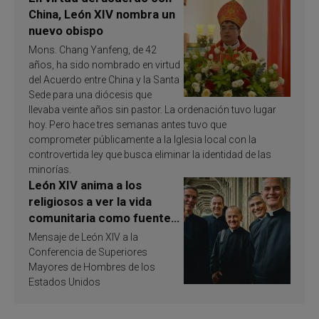
China, León XIV nombra un
nuevo obispo
Mons. Chang Yanfeng, de 42
años, ha sido nombrado en virtud
del Acuerdo entre China y la Santa
Sede para una diócesis que
llevaba veinte años sin pastor. La ordenación tuvo lugar
hoy. Pero hace tres semanas antes tuvo que
comprometer públicamente a la Iglesia local con la
controvertida ley que busca eliminar la identidad de las
minorías.
León XIV anima a los
religiosos a ver la vida
comunitaria como fuente
de inspiración y
Mensaje de León XIV a la
santificación
Conferencia de Superiores
Mayores de Hombres de los
Estados Unidos