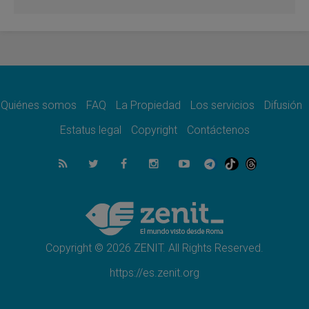
En Venezuela celebraron los 416 años del
Santo Cristo de La Grita
08.08.2026
El Papa: en Santa Ágata contemplamos la
victoria del amor sobre la muerte
08.08.2026
León XIV visitará el Santuario de la Madre
del Buen Consejo de Genazzano
Quiénes somos
FAQ
La Propiedad
Los servicios
Difusión
07.08.2026
Filipinas: el Vicariato Apostólico de Calapán
Estatus legal
Copyright
Contáctenos
se convierte en diócesis
07.08.2026
Honduras: Los desplazados invisibles de una
crisis olvidada
07.08.2026
Bokalic: "En Argentina el Papa León señalará
el compromiso del cristiano"
Copyright © 2026 ZENIT. All Rights Reserved.
https://es.zenit.org