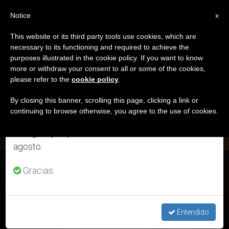
ES
Notice
×
x
Aviso importante
This website or its third party tools use cookies, which are
necessary to its functioning and required to achieve the
Del 27 de julio al 7 de agosto haremos la pausa
ETIQUETA
purposes illustrated in the cookie policy. If you want to know
anual, aprovechando que en el periodo de verano
Posts Tagged ‘niñas’
more or withdraw your consent to all or some of the cookies,
please refer to the
cookie policy
.
se generan menos informaciones y también el
consumo de las mismas disminuye.
By closing this banner, scrolling this page, clicking a link or
continuing to browse otherwise, you agree to the use of cookies.
ÚLTIMAS NOTICIAS
Retomamos el trabajo ordinario de las ediciones
en inglés y español de ZENIT el lunes 10 de
agosto.
Llamamiento de Asia Bibi al primer ministro de Pakistán
Gracias.
SEP 11, 2020 13:49
ROSA DIE ALCOLEA
Entendido