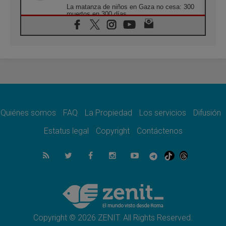
La matanza de niños en Gaza no cesa: 300
muertos en 300 días
07.08.2026
Tagle: La guerra desfigura el mundo, solo la
revelación de Dios lo transfigura
07.08.2026
Presentada la Trienal de Arte de las
Universidades Católicas: «Exercises in
Empathy»
07.08.2026
Fortunatus Nwachukwu: la comunicación
como misión al servicio del Evangelio
Quiénes somos
FAQ
La Propiedad
Los servicios
Difusión
07.08.2026
Estatus legal
Copyright
Contáctenos
SIGNIS 2026, dar voz a las religiosas en el
espacio público
07.08.2026
Lanzan un proyecto de empoderamiento
digital para mujeres líderes en África
07.08.2026
Programa oficial del Viaje Apostólico del
Papa León XIV a Francia
Copyright © 2026 ZENIT. All Rights Reserved.