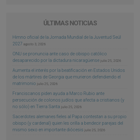
ÚLTIMAS NOTICIAS
Himno oficial de la Jornada Mundial de la Juventud Seúl
2027
agosto 3, 2026
ONU se pronuncia ante caso de obispo católico
desaparecido por la dictadura nicaragüense
julio 25, 2026
Aumenta el interés por la beatificación en Estados Unidos
de los mártires de Georgia que murieron defendiendo el
matrimonio
julio 25, 2026
Franciscanos piden ayuda a Marco Rubio ante
persecución de colonos judíos que afecta a cristianos (y
no sólo) en Tierra Santa
julio 25, 2026
Sacerdotes alemanes fieles al Papa contestan a su propio
obispo (y cardenal) quien les orilla a bendecir parejas del
mismo sexo en importante diócesis
julio 25, 2026