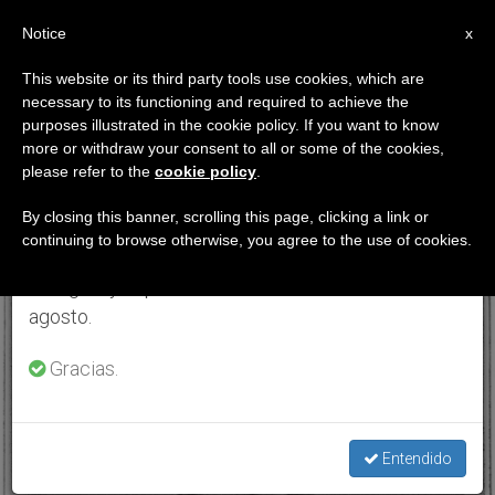
ES
Notice
×
x
Aviso importante
This website or its third party tools use cookies, which are
necessary to its functioning and required to achieve the
Del 27 de julio al 7 de agosto haremos la pausa
ETIQUETA
purposes illustrated in the cookie policy. If you want to know
anual, aprovechando que en el periodo de verano
Posts Tagged ‘Oblatos
more or withdraw your consent to all or some of the cookies,
please refer to the
cookie policy
.
se generan menos informaciones y también el
De San José’
consumo de las mismas disminuye.
By closing this banner, scrolling this page, clicking a link or
continuing to browse otherwise, you agree to the use of cookies.
Retomamos el trabajo ordinario de las ediciones
en inglés y español de ZENIT el lunes 10 de
ÚLTIMAS NOTICIAS
agosto.
Gracias.
Entendido