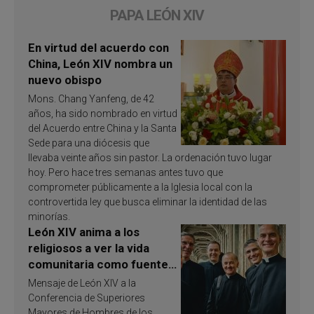
PAPA LEÓN XIV
En virtud del acuerdo con
China, León XIV nombra un
nuevo obispo
Mons. Chang Yanfeng, de 42
años, ha sido nombrado en virtud
del Acuerdo entre China y la Santa
Sede para una diócesis que
llevaba veinte años sin pastor. La ordenación tuvo lugar
hoy. Pero hace tres semanas antes tuvo que
comprometer públicamente a la Iglesia local con la
controvertida ley que busca eliminar la identidad de las
minorías.
León XIV anima a los
religiosos a ver la vida
comunitaria como fuente
de inspiración y
Mensaje de León XIV a la
santificación
Conferencia de Superiores
Mayores de Hombres de los