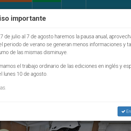
IGLESIA Y MUNDO
DOCUMENTOS
DONATIVOS
iso importante
Juventud Seúl 2027
ONU se pronuncia ante caso
7 de julio al 7 de agosto haremos la pausa anual, aprovec
el periodo de verano se generan menos informaciones y t
umo de las mismas disminuye.
ndi’
amos el trabajo ordinario de las ediciones en inglés y es
l lunes 10 de agosto.
as.
En