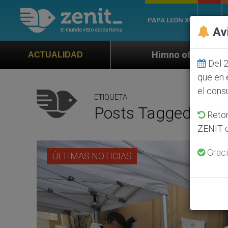
PAPA LEÓN XIV
ROMA
Av
Himno oficial de la Jornada Mundial de la 
ACTUALIDAD
Del 2
que en 
el cons
ETIQUETA
Posts Tagged ‘Orla
Retom
ZENIT e
Graci
ÚLTIMAS NOTICIAS