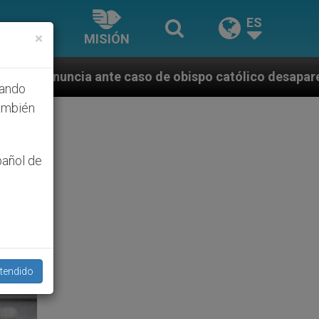
ES
×
MISIÓN
 de obispo católico desaparecido por la dictadura ni
hando
ambién
pañol de
tendido