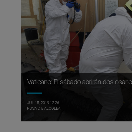
Vaticano: El sábado abrirán dos osari
JUL 15, 2019 12:26
ROSA DIE ALCOLEA