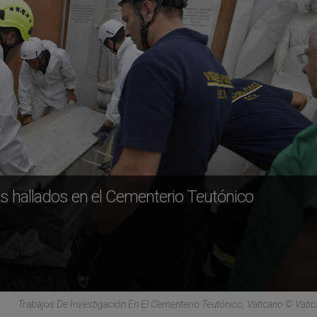
os hallados en el Cementerio Teutónico
Trabajos De Investigación En El Cementerio Teutónico, Vaticano © Vati