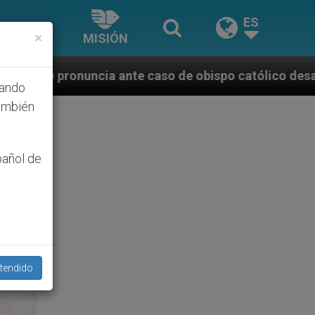
ES
×
MISIÓN
 caso de obispo católico desaparecido por la dictadu
hando
ambién
pañol de
tendido