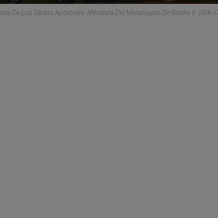
esia De Los Santos Apóstoles. Miniatura Del Menologion De Basilio II. (Wik