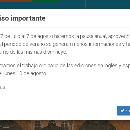
IGLESIA Y MUNDO
DOCUMENTOS
DONATIVOS
iso importante
 Juventud Seúl 2027
ONU se pronuncia ante caso
7 de julio al 7 de agosto haremos la pausa anual, aprovec
el periodo de verano se generan menos informaciones y t
umo de las mismas disminuye.
e De La Iglesia’
amos el trabajo ordinario de las ediciones en inglés y es
l lunes 10 de agosto.
as.
En