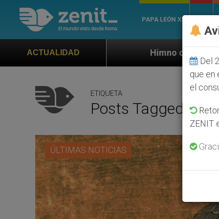
PAPA LEÓN XIV
ROMA
Av
Himno oficial de la Jornada Mundial de la
ACTUALIDAD
Del 2
que en 
el cons
ETIQUETA
Posts Tagged ‘Padr
Retom
ZENIT e
Graci
ÚLTIMAS NOTICIAS