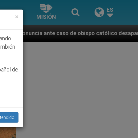
ES
×
MISIÓN
 de obispo católico desaparecido por la dictadura n
hando
ambién
pañol de
tendido