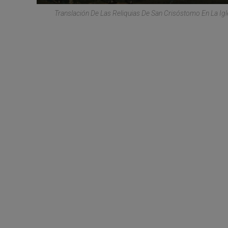
Translación De Las Reliquias De San Crisóstomo En La Igl