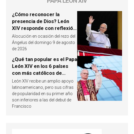
PAPA LEÓN XIV
¿Cómo reconocer la
presencia de Dios? León
XIV responde con reflexión
a partir de un pasaje del
Alocución en ocasión del rezo del
Evangelio
Ángelus del domingo 9 de agosto
de 2026
¿Qué tan popular es el Papa
León XIV en los 6 países
con más católicos de
América Latina en 2026?
León XIV recibe un amplio apoyo
Publican resultados de
latinoamericano, pero sus cifras
investigación
de popularidad en su primer año
son inferiores a las del debut de
Francisco