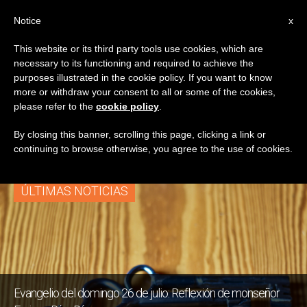
ES
Notice
x
This website or its third party tools use cookies, which are
necessary to its functioning and required to achieve the
ETIQUETA
purposes illustrated in the cookie policy. If you want to know
Posts Tagged
more or withdraw your consent to all or some of the cookies,
please refer to the
cookie policy
.
‘parábolas’
By closing this banner, scrolling this page, clicking a link or
continuing to browse otherwise, you agree to the use of cookies.
ÚLTIMAS NOTICIAS
Evangelio del domingo 26 de julio: Reflexión de monseñor