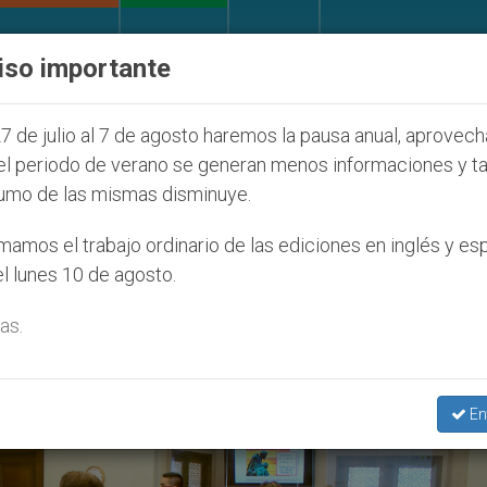
IGLESIA Y MUNDO
DOCUMENTOS
DONATIVOS
iso importante
 Juventud Seúl 2027
ONU se pronuncia ante cas
7 de julio al 7 de agosto haremos la pausa anual, aprovec
el periodo de verano se generan menos informaciones y t
umo de las mismas disminuye.
toral Washington’
amos el trabajo ordinario de las ediciones en inglés y es
l lunes 10 de agosto.
as.
En