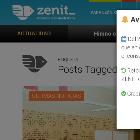
PAPA LEÓN XIV
ROMA
Av
Himno oficial de la Jornada Mundial de la
ACTUALIDAD
Del 2
que en 
el cons
ETIQUETA
Posts Tagged ‘pas
Retom
ZENIT e
Graci
ÚLTIMAS NOTICIAS