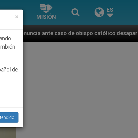
ES
×
MISIÓN
o de obispo católico desaparecido por la dictadura n
hando
ambién
pañol de
tendido