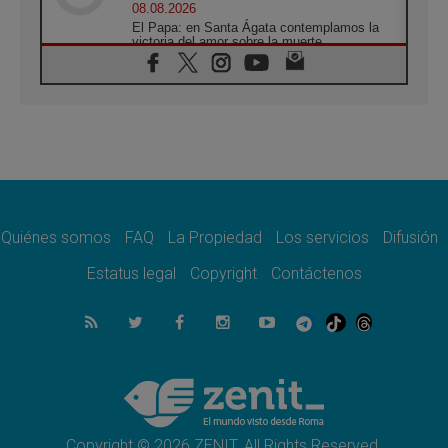
08.08.2026
El Papa: en Santa Ágata contemplamos la
victoria del amor sobre la muerte
08.08.2026
León XIV visitará el Santuario de la Madre
del Buen Consejo de Genazzano
07.08.2026
Filipinas: el Vicariato Apostólico de Calapán
se convierte en diócesis
07.08.2026
Honduras: Los desplazados invisibles de una
crisis olvidada
Quiénes somos
FAQ
La Propiedad
Los servicios
Difusión
07.08.2026
Bokalic: "En Argentina el Papa León señalará
Estatus legal
Copyright
Contáctenos
el compromiso del cristiano"
07.08.2026
La matanza de niños en Gaza no cesa: 300
muertos en 300 días
07.08.2026
Tagle: La guerra desfigura el mundo, solo la
revelación de Dios lo transfigura
Copyright © 2026 ZENIT. All Rights Reserved.