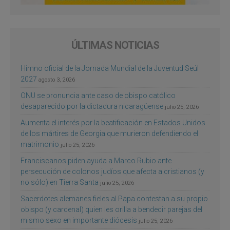
ÚLTIMAS NOTICIAS
Himno oficial de la Jornada Mundial de la Juventud Seúl
2027
agosto 3, 2026
ONU se pronuncia ante caso de obispo católico
desaparecido por la dictadura nicaragüense
julio 25, 2026
Aumenta el interés por la beatificación en Estados Unidos
de los mártires de Georgia que murieron defendiendo el
matrimonio
julio 25, 2026
Franciscanos piden ayuda a Marco Rubio ante
persecución de colonos judíos que afecta a cristianos (y
no sólo) en Tierra Santa
julio 25, 2026
Sacerdotes alemanes fieles al Papa contestan a su propio
obispo (y cardenal) quien les orilla a bendecir parejas del
mismo sexo en importante diócesis
julio 25, 2026