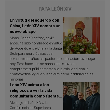
PAPA LEÓN XIV
En virtud del acuerdo con
China, León XIV nombra un
nuevo obispo
Mons. Chang Yanfeng, de 42
años, ha sido nombrado en virtud
del Acuerdo entre China y la Santa
Sede para una diócesis que
llevaba veinte años sin pastor. La ordenación tuvo lugar
hoy. Pero hace tres semanas antes tuvo que
comprometer públicamente a la Iglesia local con la
controvertida ley que busca eliminar la identidad de las
minorías.
León XIV anima a los
religiosos a ver la vida
comunitaria como fuente
de inspiración y
Mensaje de León XIV a la
santificación
Conferencia de Superiores