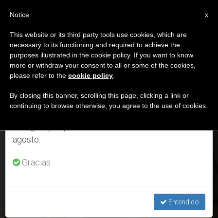
ES
Notice
×
x
Aviso importante
This website or its third party tools use cookies, which are
necessary to its functioning and required to achieve the
Del 27 de julio al 7 de agosto haremos la pausa
ETIQUETA
purposes illustrated in the cookie policy. If you want to know
anual, aprovechando que en el periodo de verano
Posts Tagged ‘perdon’
more or withdraw your consent to all or some of the cookies,
please refer to the
cookie policy
.
se generan menos informaciones y también el
consumo de las mismas disminuye.
By closing this banner, scrolling this page, clicking a link or
continuing to browse otherwise, you agree to the use of cookies.
ÚLTIMAS NOTICIAS
Retomamos el trabajo ordinario de las ediciones
en inglés y español de ZENIT el lunes 10 de
agosto.
Santa Marta: El Papa reza por los ancianos que sufren
soledad y miedo
Gracias.
MAR 17, 2020 12:28
LARISSA I. LÓPEZ
Entendido