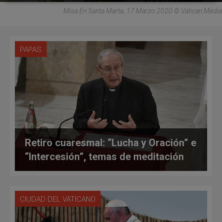
Misa En Santa Marta, 17 Marzo 2020 © Vatican Media
PAPAS
Retiro cuaresmal: “Lucha y Oración” e
“Intercesión”, temas de meditación
CIUDAD DEL VATICANO