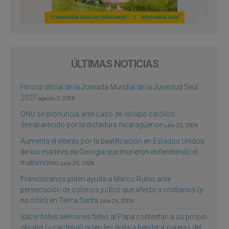
ÚLTIMAS NOTICIAS
Himno oficial de la Jornada Mundial de la Juventud Seúl
2027
agosto 3, 2026
ONU se pronuncia ante caso de obispo católico
desaparecido por la dictadura nicaragüense
julio 25, 2026
Aumenta el interés por la beatificación en Estados Unidos
de los mártires de Georgia que murieron defendiendo el
matrimonio
julio 25, 2026
Franciscanos piden ayuda a Marco Rubio ante
persecución de colonos judíos que afecta a cristianos (y
no sólo) en Tierra Santa
julio 25, 2026
Sacerdotes alemanes fieles al Papa contestan a su propio
obispo (y cardenal) quien les orilla a bendecir parejas del