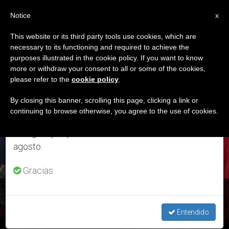
ES
Notice
×
x
Aviso importante
This website or its third party tools use cookies, which are
necessary to its functioning and required to achieve the
Del 27 de julio al 7 de agosto haremos la pausa
ETIQUETA
purposes illustrated in the cookie policy. If you want to know
anual, aprovechando que en el periodo de verano
Posts Tagged
more or withdraw your consent to all or some of the cookies,
please refer to the
cookie policy
.
se generan menos informaciones y también el
‘peregrinación Virtual’
consumo de las mismas disminuye.
By closing this banner, scrolling this page, clicking a link or
continuing to browse otherwise, you agree to the use of cookies.
Retomamos el trabajo ordinario de las ediciones
en inglés y español de ZENIT el lunes 10 de
ÚLTIMAS NOTICIAS
agosto.
Gracias.
México: Histórica peregrinación virtual a la basílica de
Guadalupe
Entendido