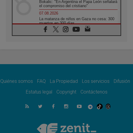
Bokalic: "En Argentina el Papa León señalará
el compromiso del cristiano"
07.08.2026
La matanza de niños en Gaza no cesa: 300
muertos en 300 días
07.08.2026
Tagle: La guerra desfigura el mundo, solo la
revelación de Dios lo transfigura
07.08.2026
Presentada la Trienal de Arte de las
Universidades Católicas: «Exercises in
Empathy»
07.08.2026
Fortunatus Nwachukwu: la comunicación
como misión al servicio del Evangelio
Quiénes somos
FAQ
La Propiedad
Los servicios
Difusión
07.08.2026
Estatus legal
Copyright
Contáctenos
SIGNIS 2026, dar voz a las religiosas en el
espacio público
07.08.2026
Lanzan un proyecto de empoderamiento
digital para mujeres líderes en África
07.08.2026
Programa oficial del Viaje Apostólico del
Papa León XIV a Francia