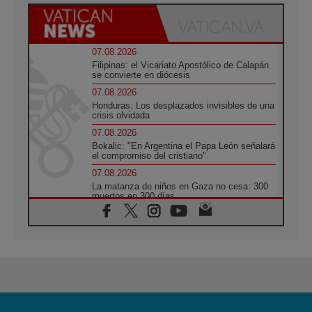
07.08.2026
Filipinas: el Vicariato Apostólico de Calapán
se convierte en diócesis
07.08.2026
Honduras: Los desplazados invisibles de una
crisis olvidada
07.08.2026
Bokalic: "En Argentina el Papa León señalará
el compromiso del cristiano"
07.08.2026
La matanza de niños en Gaza no cesa: 300
muertos en 300 días
07.08.2026
Tagle: La guerra desfigura el mundo, solo la
revelación de Dios lo transfigura
07.08.2026
Presentada la Trienal de Arte de las
Universidades Católicas: «Exercises in
Empathy»
07.08.2026