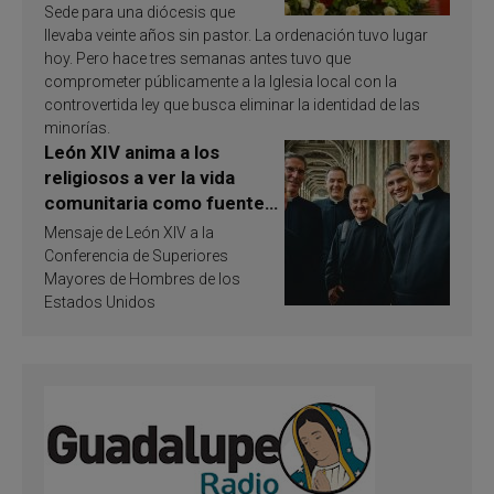
Sede para una diócesis que
llevaba veinte años sin pastor. La ordenación tuvo lugar
hoy. Pero hace tres semanas antes tuvo que
comprometer públicamente a la Iglesia local con la
controvertida ley que busca eliminar la identidad de las
minorías.
León XIV anima a los
religiosos a ver la vida
comunitaria como fuente
de inspiración y
Mensaje de León XIV a la
santificación
Conferencia de Superiores
Mayores de Hombres de los
Estados Unidos