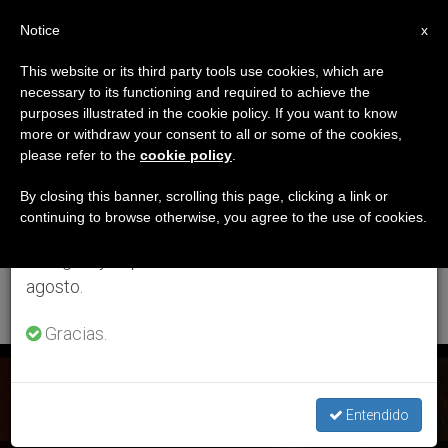
ES
Notice
×
x
Aviso importante
This website or its third party tools use cookies, which are
necessary to its functioning and required to achieve the
Del 27 de julio al 7 de agosto haremos la pausa
ETIQUETA
purposes illustrated in the cookie policy. If you want to know
anual, aprovechando que en el periodo de verano
Posts Tagged
more or withdraw your consent to all or some of the cookies,
please refer to the
cookie policy
.
se generan menos informaciones y también el
‘Pontificia Universidad
consumo de las mismas disminuye.
By closing this banner, scrolling this page, clicking a link or
continuing to browse otherwise, you agree to the use of cookies.
De Santo Tomás De
Retomamos el trabajo ordinario de las ediciones
en inglés y español de ZENIT el lunes 10 de
Aquino En Roma’
agosto.
Gracias.
ÚLTIMAS NOTICIAS
Entendido