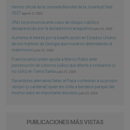
Himno oficial de la Jornada Mundial de la Juventud Seúl
2027
agosto 3, 2026
ONU se pronuncia ante caso de obispo católico
desaparecido por la dictadura nicaragüense
julio 25, 2026
Aumenta el interés por la beatificación en Estados Unidos
de los mártires de Georgia que murieron defendiendo el
matrimonio
julio 25, 2026
Franciscanos piden ayuda a Marco Rubio ante
persecución de colonos judíos que afecta a cristianos (y
no sólo) en Tierra Santa
julio 25, 2026
Sacerdotes alemanes fieles al Papa contestan a su propio
obispo (y cardenal) quien les orilla a bendecir parejas del
mismo sexo en importante diócesis
julio 25, 2026
PUBLICACIONES MÁS VISTAS