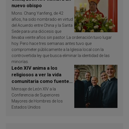
nuevo obispo
Mons. Chang Yanfeng, de 42
años, ha sido nombrado en virtud
del Acuerdo entre China y la Santa
Sede para una diócesis que
llevaba veinte años sin pastor. La ordenación tuvo lugar
hoy. Pero hace tres semanas antes tuvo que
comprometer públicamente a la Iglesia local con la
controvertida ley que busca eliminar la identidad de las
minorías.
León XIV anima a los
religiosos a ver la vida
comunitaria como fuente
de inspiración y
Mensaje de León XIV a la
santificación
Conferencia de Superiores
Mayores de Hombres de los
Estados Unidos