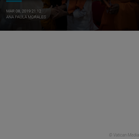
MAR 08, 2019 21:12
ANA PAULA MORALES
© Vatican Media