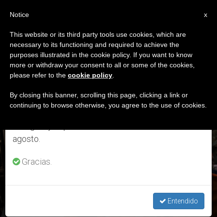
ES
Notice
×
x
Aviso importante
This website or its third party tools use cookies, which are
necessary to its functioning and required to achieve the
Del 27 de julio al 7 de agosto haremos la pausa
ETIQUETA
purposes illustrated in the cookie policy. If you want to know
anual, aprovechando que en el periodo de verano
Posts Tagged
more or withdraw your consent to all or some of the cookies,
please refer to the
cookie policy
.
se generan menos informaciones y también el
‘populorum Progressio’
consumo de las mismas disminuye.
By closing this banner, scrolling this page, clicking a link or
continuing to browse otherwise, you agree to the use of cookies.
Retomamos el trabajo ordinario de las ediciones
en inglés y español de ZENIT el lunes 10 de
ÚLTIMAS NOTICIAS
agosto.
Gracias.
"Nuestras acciones y el clamor de la tierra y de los pobres
están vinculados"
Entendido