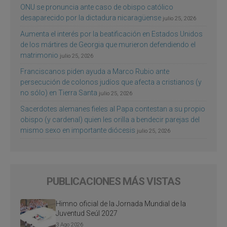
ONU se pronuncia ante caso de obispo católico
desaparecido por la dictadura nicaragüense
julio 25, 2026
Aumenta el interés por la beatificación en Estados Unidos
de los mártires de Georgia que murieron defendiendo el
matrimonio
julio 25, 2026
Franciscanos piden ayuda a Marco Rubio ante
persecución de colonos judíos que afecta a cristianos (y
no sólo) en Tierra Santa
julio 25, 2026
Sacerdotes alemanes fieles al Papa contestan a su propio
obispo (y cardenal) quien les orilla a bendecir parejas del
mismo sexo en importante diócesis
julio 25, 2026
PUBLICACIONES MÁS VISTAS
Himno oficial de la Jornada Mundial de la
Juventud Seúl 2027
3 Ago 2026