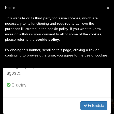
ES
Notice
×
x
Aviso importante
This website or its third party tools use cookies, which are
necessary to its functioning and required to achieve the
Del 27 de julio al 7 de agosto haremos la pausa
ETIQUETA
purposes illustrated in the cookie policy. If you want to know
anual, aprovechando que en el periodo de verano
Posts Tagged
more or withdraw your consent to all or some of the cookies,
please refer to the
cookie policy
.
se generan menos informaciones y también el
‘prórroga’
consumo de las mismas disminuye.
By closing this banner, scrolling this page, clicking a link or
continuing to browse otherwise, you agree to the use of cookies.
Retomamos el trabajo ordinario de las ediciones
en inglés y español de ZENIT el lunes 10 de
ÚLTIMAS NOTICIAS
agosto.
Gracias.
La Iglesia extiende las indulgencias para los difuntos a todo
noviembre
Entendido
NOV 01, 2020 10:20