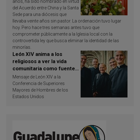
años, ha sido nombrado en virtud
del Acuerdo entre China y la Santa
Sede para una diócesis que
llevaba veinte años sin pastor. La ordenación tuvo lugar
hoy. Pero hace tres semanas antes tuvo que
comprometer públicamente a la Iglesia local con la
controvertida ley que busca eliminar la identidad de las
minorías.
León XIV anima a los
religiosos a ver la vida
comunitaria como fuente
de inspiración y
Mensaje de León XIV a la
santificación
Conferencia de Superiores
Mayores de Hombres de los
Estados Unidos