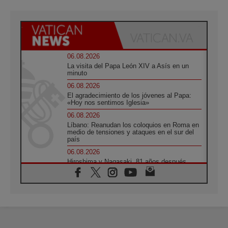
06.08.2026
La visita del Papa León XIV a Asís en un
minuto
06.08.2026
El agradecimiento de los jóvenes al Papa:
«Hoy nos sentimos Iglesia»
06.08.2026
Líbano: Reanudan los coloquios en Roma en
medio de tensiones y ataques en el sur del
país
06.08.2026
Hiroshima y Nagasaki, 81 años después.
Comienzan "Diez Días Oración por la Paz"
06.08.2026
Pizzaballa en Asís: los cristianos quieren
paz
06.08.2026
Sturla: La visita de León XIV será una buena
noticia para todo el Uruguay