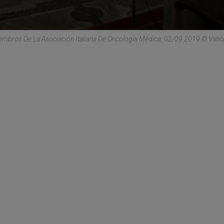
embros De La Asociación Italiana De Oncología Médica, 02/09 2019 © Vati