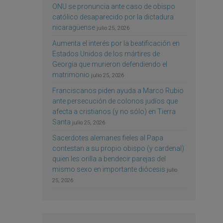
ONU se pronuncia ante caso de obispo
católico desaparecido por la dictadura
nicaragüense
julio 25, 2026
Aumenta el interés por la beatificación en
Estados Unidos de los mártires de
Georgia que murieron defendiendo el
matrimonio
julio 25, 2026
Franciscanos piden ayuda a Marco Rubio
ante persecución de colonos judíos que
afecta a cristianos (y no sólo) en Tierra
Santa
julio 25, 2026
Sacerdotes alemanes fieles al Papa
contestan a su propio obispo (y cardenal)
quien les orilla a bendecir parejas del
mismo sexo en importante diócesis
julio
25, 2026