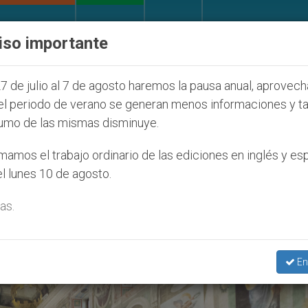
IGLESIA Y MUNDO
DOCUMENTOS
DONATIVOS
iso importante
 desaparecido por la dictadura nicaragüense
A
7 de julio al 7 de agosto haremos la pausa anual, aprovec
el periodo de verano se generan menos informaciones y t
umo de las mismas disminuye.
ar Término: Asociación Italiana 
amos el trabajo ordinario de las ediciones en inglés y es
l lunes 10 de agosto.
(AIOM) Asociación Italiana De
as.
En