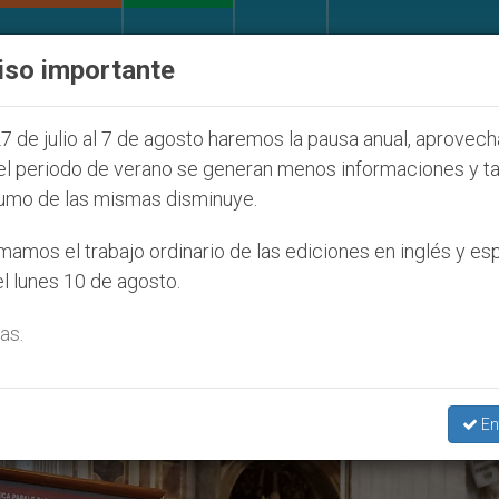
IGLESIA Y MUNDO
DOCUMENTOS
DONATIVOS
iso importante
ONU se pronuncia ante caso de obispo católico des
7 de julio al 7 de agosto haremos la pausa anual, aprovec
el periodo de verano se generan menos informaciones y t
umo de las mismas disminuye.
bre’
amos el trabajo ordinario de las ediciones en inglés y es
l lunes 10 de agosto.
as.
En