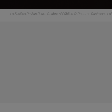
La Basílica De San Pedro Reabre Al Público © Deborah Castellano Lu