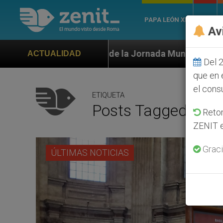
PAPA LEÓN XIV
ROMA
Av
 de la Jornada Mundial de la Juventud Seúl 2027
ACTUALIDAD
Del 2
que en 
el cons
ETIQUETA
Posts Tagged ‘rea
Retom
ZENIT e
Graci
ÚLTIMAS NOTICIAS