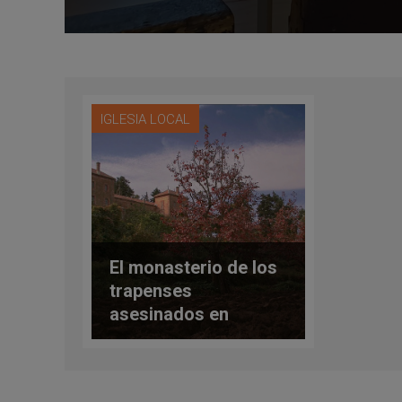
IGLESIA LOCAL
El monasterio de los
trapenses
asesinados en
Algeria abre 20 años
después