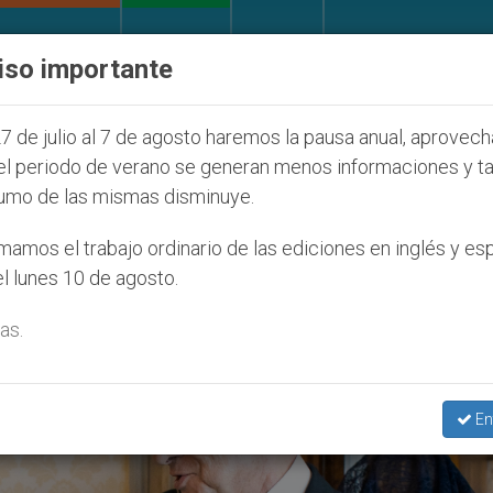
IGLESIA Y MUNDO
DOCUMENTOS
DONATIVOS
iso importante
 Juventud Seúl 2027
ONU se pronuncia ante cas
7 de julio al 7 de agosto haremos la pausa anual, aprovec
el periodo de verano se generan menos informaciones y t
umo de las mismas disminuye.
blica De Chipre’
amos el trabajo ordinario de las ediciones en inglés y es
l lunes 10 de agosto.
as.
En