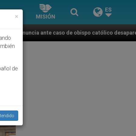
ES
×
MISIÓN
o de obispo católico desaparecido por la dictadura n
hando
ambién
pañol de
tendido