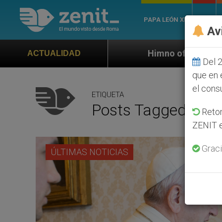
PAPA LEÓN XIV
ROMA
Av
Himno oficial de la Jornada Mundial de la
ACTUALIDAD
Del 2
que en 
el cons
ETIQUETA
Posts Tagged ‘Repú
Retom
ZENIT e
Graci
ÚLTIMAS NOTICIAS