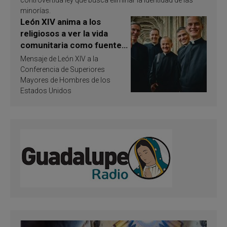
minorías.
León XIV anima a los
religiosos a ver la vida
comunitaria como fuente
de inspiración y
Mensaje de León XIV a la
santificación
Conferencia de Superiores
Mayores de Hombres de los
Estados Unidos