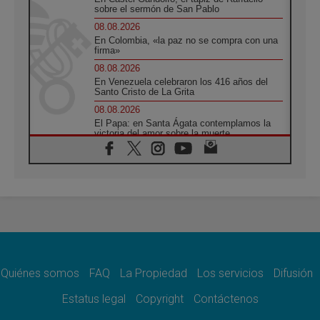
sobre el sermón de San Pablo
08.08.2026
En Colombia, «la paz no se compra con una
firma»
08.08.2026
En Venezuela celebraron los 416 años del
Santo Cristo de La Grita
08.08.2026
El Papa: en Santa Ágata contemplamos la
victoria del amor sobre la muerte
08.08.2026
León XIV visitará el Santuario de la Madre
del Buen Consejo de Genazzano
07.08.2026
Filipinas: el Vicariato Apostólico de Calapán
se convierte en diócesis
07.08.2026
Honduras: Los desplazados invisibles de una
crisis olvidada
Quiénes somos
FAQ
La Propiedad
Los servicios
Difusión
07.08.2026
Bokalic: "En Argentina el Papa León señalará
Estatus legal
Copyright
Contáctenos
el compromiso del cristiano"
07.08.2026