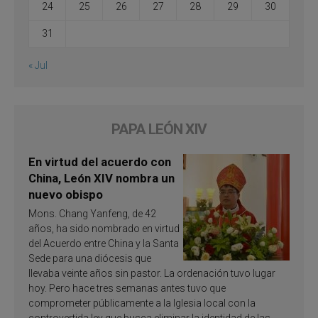
24
25
26
27
28
29
30
31
« Jul
PAPA LEÓN XIV
En virtud del acuerdo con
China, León XIV nombra un
nuevo obispo
Mons. Chang Yanfeng, de 42
años, ha sido nombrado en virtud
del Acuerdo entre China y la Santa
Sede para una diócesis que
llevaba veinte años sin pastor. La ordenación tuvo lugar
hoy. Pero hace tres semanas antes tuvo que
comprometer públicamente a la Iglesia local con la
controvertida ley que busca eliminar la identidad de las