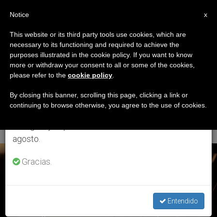
ES
Notice
×
x
Aviso importante
This website or its third party tools use cookies, which are
necessary to its functioning and required to achieve the
Del 27 de julio al 7 de agosto haremos la pausa
ETIQUETA
purposes illustrated in the cookie policy. If you want to know
anual, aprovechando que en el periodo de verano
Posts Tagged
more or withdraw your consent to all or some of the cookies,
please refer to the
cookie policy
.
se generan menos informaciones y también el
‘Responsables De
consumo de las mismas disminuye.
By closing this banner, scrolling this page, clicking a link or
continuing to browse otherwise, you agree to the use of cookies.
Animación Bíblica’
Retomamos el trabajo ordinario de las ediciones
en inglés y español de ZENIT el lunes 10 de
agosto.
ÚLTIMAS NOTICIAS
Gracias.
Entendido
Quito acoge el II Encuentro Latinoamericano y Caribeño de