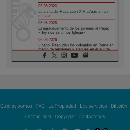
06.08.2026
La visita del Papa León XIV a Asís en un
minuto
06.08.2026
El agradecimiento de los jóvenes al Papa:
«Hoy nos sentimos Iglesia»
06.08.2026
Líbano: Reanudan los coloquios en Roma en
medio de tensiones y ataques en el sur del
país
06.08.2026
Hiroshima y Nagasaki, 81 años después.
Comienzan "Diez Días Oración por la Paz"
06.08.2026
Pizzaballa en Asís: los cristianos quieren
paz
06.08.2026
Sturla: La visita de León XIV será una buena
noticia para todo el Uruguay
Quiénes somos
FAQ
La Propiedad
Los servicios
Difusión
06.08.2026
Estatus legal
Copyright
Contáctenos
León XIV: La revolución del Evangelio
derriba los muros que separan
06.08.2026