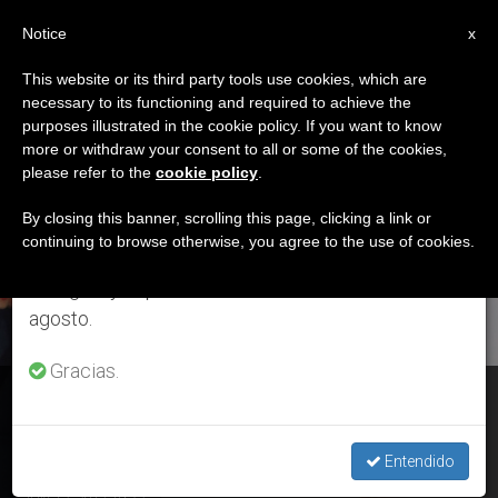
ES
Notice
×
x
Aviso importante
This website or its third party tools use cookies, which are
necessary to its functioning and required to achieve the
Del 27 de julio al 7 de agosto haremos la pausa
ETIQUETA
purposes illustrated in the cookie policy. If you want to know
anual, aprovechando que en el periodo de verano
Posts Tagged
more or withdraw your consent to all or some of the cookies,
please refer to the
cookie policy
.
se generan menos informaciones y también el
‘sacerdote Iraquí’
consumo de las mismas disminuye.
By closing this banner, scrolling this page, clicking a link or
continuing to browse otherwise, you agree to the use of cookies.
Retomamos el trabajo ordinario de las ediciones
en inglés y español de ZENIT el lunes 10 de
ÚLTIMAS NOTICIAS
agosto.
Gracias.
Un libro sobre el sacerdote iraquí asesinado por extremistas
del Estado Islámico
Entendido