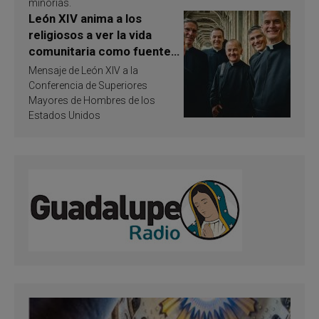
minorías.
León XIV anima a los
religiosos a ver la vida
comunitaria como fuente
de inspiración y
Mensaje de León XIV a la
santificación
Conferencia de Superiores
Mayores de Hombres de los
Estados Unidos