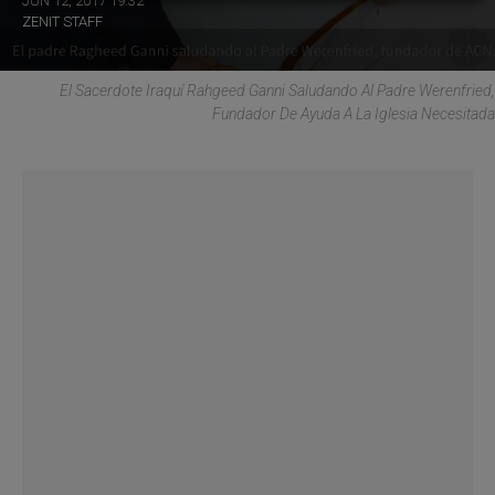
JUN 12, 2017 19:32
ZENIT STAFF
El Sacerdote Iraquí Rahgeed Ganni Saludando Al Padre Werenfried,
Fundador De Ayuda A La Iglesia Necesitada