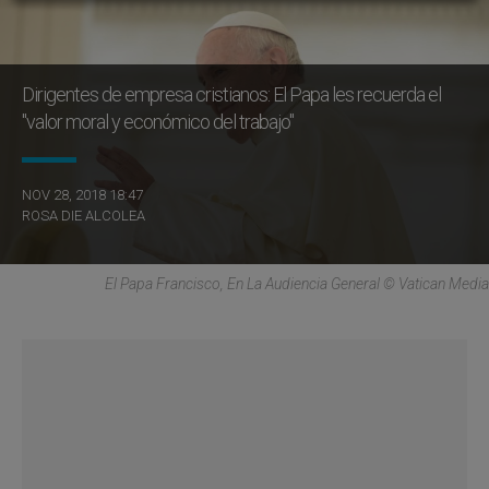
Dirigentes de empresa cristianos: El Papa les recuerda el
"valor moral y económico del trabajo"
NOV 28, 2018 18:47
ROSA DIE ALCOLEA
El Papa Francisco, En La Audiencia General © Vatican Media