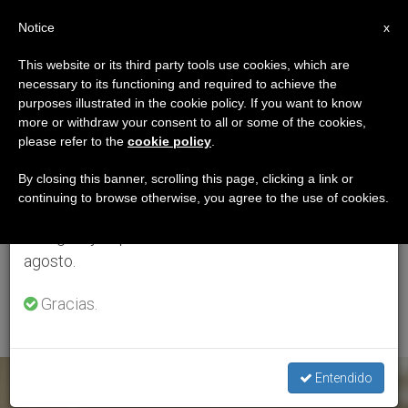
ES
Notice
×
x
Aviso importante
This website or its third party tools use cookies, which are
necessary to its functioning and required to achieve the
Del 27 de julio al 7 de agosto haremos la pausa
ETIQUETA
purposes illustrated in the cookie policy. If you want to know
anual, aprovechando que en el periodo de verano
Posts Tagged
more or withdraw your consent to all or some of the cookies,
please refer to the
cookie policy
.
se generan menos informaciones y también el
‘Secretario Del
consumo de las mismas disminuye.
By closing this banner, scrolling this page, clicking a link or
continuing to browse otherwise, you agree to the use of cookies.
Dicasterio Para El
Retomamos el trabajo ordinario de las ediciones
en inglés y español de ZENIT el lunes 10 de
Servicio Del Desarrollo
agosto.
Humano Integral’
Gracias.
Entendido
ÚLTIMAS NOTICIAS