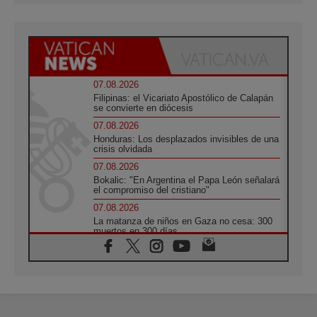
07.08.2026
Filipinas: el Vicariato Apostólico de Calapán
se convierte en diócesis
07.08.2026
Honduras: Los desplazados invisibles de una
crisis olvidada
07.08.2026
Bokalic: "En Argentina el Papa León señalará
el compromiso del cristiano"
07.08.2026
La matanza de niños en Gaza no cesa: 300
muertos en 300 días
07.08.2026
Tagle: La guerra desfigura el mundo, solo la
revelación de Dios lo transfigura
07.08.2026
Presentada la Trienal de Arte de las
Universidades Católicas: «Exercises in