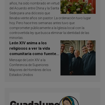
años, ha sido nombrado en virtud
del Acuerdo entre China y la Santa
Sede para una diócesis que
llevaba veinte años sin pastor. La ordenación tuvo lugar
hoy. Pero hace tres semanas antes tuvo que
comprometer públicamente a la Iglesia local con la
controvertida ley que busca eliminar la identidad de las
minorías.
León XIV anima a los
religiosos a ver la vida
comunitaria como fuente
de inspiración y
Mensaje de León XIV a la
santificación
Conferencia de Superiores
Mayores de Hombres de los
Estados Unidos