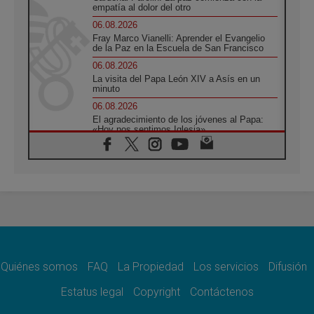
empatía al dolor del otro
06.08.2026
Fray Marco Vianelli: Aprender el Evangelio
de la Paz en la Escuela de San Francisco
06.08.2026
La visita del Papa León XIV a Asís en un
minuto
06.08.2026
El agradecimiento de los jóvenes al Papa:
«Hoy nos sentimos Iglesia»
06.08.2026
Líbano: Reanudan los coloquios en Roma en
medio de tensiones y ataques en el sur del
país
06.08.2026
Hiroshima y Nagasaki, 81 años después.
Comienzan "Diez Días Oración por la Paz"
06.08.2026
Pizzaballa en Asís: los cristianos quieren
paz
Quiénes somos
FAQ
La Propiedad
Los servicios
Difusión
06.08.2026
Estatus legal
Copyright
Contáctenos
Sturla: La visita de León XIV será una buena
noticia para todo el Uruguay