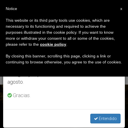
ES
Notice
×
x
Aviso importante
This website or its third party tools use cookies, which are
necessary to its functioning and required to achieve the
Del 27 de julio al 7 de agosto haremos la pausa
ETIQUETA
purposes illustrated in the cookie policy. If you want to know
anual, aprovechando que en el periodo de verano
Posts Tagged
more or withdraw your consent to all or some of the cookies,
please refer to the
cookie policy
.
se generan menos informaciones y también el
‘Segunda Jornada De
consumo de las mismas disminuye.
By closing this banner, scrolling this page, clicking a link or
continuing to browse otherwise, you agree to the use of cookies.
Las Catacumbas’
Retomamos el trabajo ordinario de las ediciones
en inglés y español de ZENIT el lunes 10 de
agosto.
ÚLTIMAS NOTICIAS
Gracias.
II Jornada de las Catacumbas: «La vida más allá de la
muerte»
Entendido