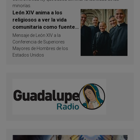
minorías.
León XIV anima a los
religiosos a ver la vida
comunitaria como fuente
de inspiración y
Mensaje de León XIV a la
santificación
Conferencia de Superiores
Mayores de Hombres de los
Estados Unidos