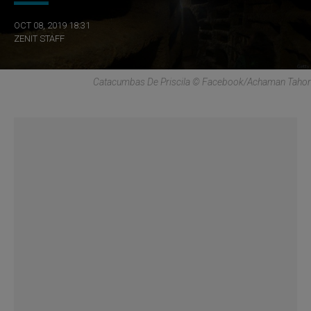
OCT 08, 2019 18:31
ZENIT STAFF
Catacumbas De Priscila © Facebook/Achaman Tahor