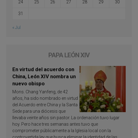
24
25
26
27
28
29
30
31
« Jul
PAPA LEÓN XIV
En virtud del acuerdo con
China, León XIV nombra un
nuevo obispo
Mons. Chang Yanfeng, de 42
años, ha sido nombrado en virtud
del Acuerdo entre China y la Santa
Sede para una diócesis que
llevaba veinte años sin pastor. La ordenación tuvo lugar
hoy. Pero hace tres semanas antes tuvo que
comprometer públicamente a la Iglesia local con la
controvertida ley que busca eliminar la identidad de las