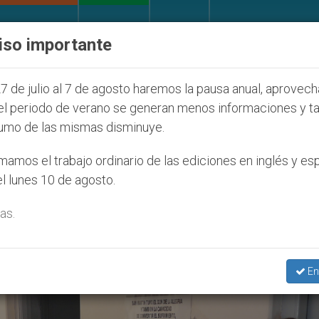
IGLESIA Y MUNDO
DOCUMENTOS
DONATIVOS
iso importante
ventud Seúl 2027
ONU se pronuncia ante caso d
7 de julio al 7 de agosto haremos la pausa anual, aprovec
el periodo de verano se generan menos informaciones y t
umo de las mismas disminuye.
vas Amazónicas’
amos el trabajo ordinario de las ediciones en inglés y es
l lunes 10 de agosto.
as.
En