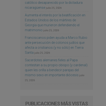
católico desaparecido por la dictadura
nicaragüense
julio 25, 2026
Aumenta el interés por la beatificación en
Estados Unidos de los mártires de
Georgia que murieron defendiendo el
matrimonio
julio 25, 2026
Franciscanos piden ayuda a Marco Rubio
ante persecución de colonos judíos que
afecta a cristianos (y no sólo) en Tierra
Santa
julio 25, 2026
Sacerdotes alemanes fieles al Papa
contestan a su propio obispo (y cardenal)
quien les orilla a bendecir parejas del
mismo sexo en importante diócesis
julio
25, 2026
PUBLICACIONES MÁS VISTAS