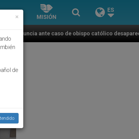
ES
×
MISIÓN
e obispo católico desaparecido por la dictadura nica
hando
ambién
pañol de
tendido