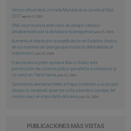
Himno oficial de la Jornada Mundial de la Juventud Seúl
2027
agosto 3, 2026
ONU se pronuncia ante caso de obispo católico
desaparecido por la dictadura nicaragüense
julio 25, 2026
Aumenta el interés por la beatificación en Estados Unidos
de los mártires de Georgia que murieron defendiendo el
matrimonio
julio 25, 2026
Franciscanos piden ayuda a Marco Rubio ante
persecución de colonos judíos que afecta a cristianos (y
no sólo) en Tierra Santa
julio 25, 2026
Sacerdotes alemanes fieles al Papa contestan a su propio
obispo (y cardenal) quien les orilla a bendecir parejas del
mismo sexo en importante diócesis
julio 25, 2026
PUBLICACIONES MÁS VISTAS