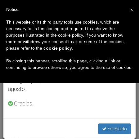
ES
Notice
×
x
Aviso importante
This website or its third party tools use cookies, which are
necessary to its functioning and required to achieve the
Del 27 de julio al 7 de agosto haremos la pausa
ETIQUETA
purposes illustrated in the cookie policy. If you want to know
anual, aprovechando que en el periodo de verano
Posts Tagged
more or withdraw your consent to all or some of the cookies,
please refer to the
cookie policy
.
se generan menos informaciones y también el
‘sentimientos
consumo de las mismas disminuye.
By closing this banner, scrolling this page, clicking a link or
continuing to browse otherwise, you agree to the use of cookies.
Antisemitas’
Retomamos el trabajo ordinario de las ediciones
en inglés y español de ZENIT el lunes 10 de
agosto.
ÚLTIMAS NOTICIAS
Gracias.
Entendido