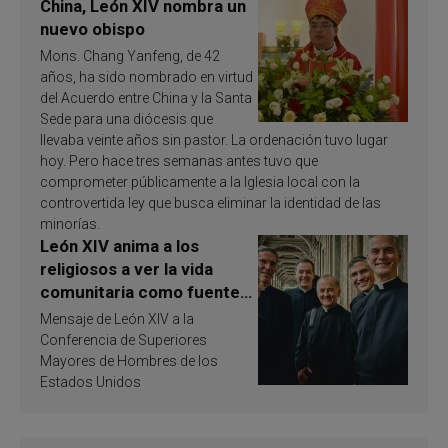
China, León XIV nombra un
nuevo obispo
Mons. Chang Yanfeng, de 42
años, ha sido nombrado en virtud
del Acuerdo entre China y la Santa
Sede para una diócesis que
llevaba veinte años sin pastor. La ordenación tuvo lugar
hoy. Pero hace tres semanas antes tuvo que
comprometer públicamente a la Iglesia local con la
controvertida ley que busca eliminar la identidad de las
minorías.
León XIV anima a los
religiosos a ver la vida
comunitaria como fuente
de inspiración y
Mensaje de León XIV a la
santificación
Conferencia de Superiores
Mayores de Hombres de los
Estados Unidos