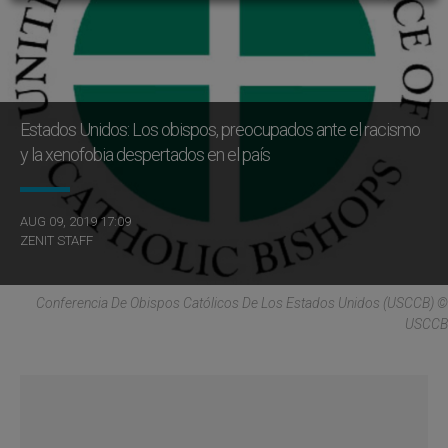
Estados Unidos: Los obispos, preocupados ante el racismo
y la xenofobia despertados en el país
AUG 09, 2019 17:09
ZENIT STAFF
Conferencia De Obispos Católicos De Los Estados Unidos (USCCB) ©
USCCB