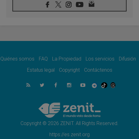
08.08.2026
León XIV visitará el Santuario de la Madre
del Buen Consejo de Genazzano
07.08.2026
Filipinas: el Vicariato Apostólico de Calapán
se convierte en diócesis
07.08.2026
Honduras: Los desplazados invisibles de una
crisis olvidada
Quiénes somos
FAQ
La Propiedad
Los servicios
Difusión
07.08.2026
Bokalic: "En Argentina el Papa León señalará
Estatus legal
Copyright
Contáctenos
el compromiso del cristiano"
07.08.2026
La matanza de niños en Gaza no cesa: 300
muertos en 300 días
07.08.2026
Tagle: La guerra desfigura el mundo, solo la
revelación de Dios lo transfigura
Copyright © 2026 ZENIT. All Rights Reserved.
https://es.zenit.org