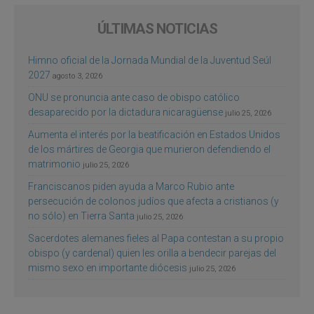
ÚLTIMAS NOTICIAS
Himno oficial de la Jornada Mundial de la Juventud Seúl
2027
agosto 3, 2026
ONU se pronuncia ante caso de obispo católico
desaparecido por la dictadura nicaragüense
julio 25, 2026
Aumenta el interés por la beatificación en Estados Unidos
de los mártires de Georgia que murieron defendiendo el
matrimonio
julio 25, 2026
Franciscanos piden ayuda a Marco Rubio ante
persecución de colonos judíos que afecta a cristianos (y
no sólo) en Tierra Santa
julio 25, 2026
Sacerdotes alemanes fieles al Papa contestan a su propio
obispo (y cardenal) quien les orilla a bendecir parejas del
mismo sexo en importante diócesis
julio 25, 2026