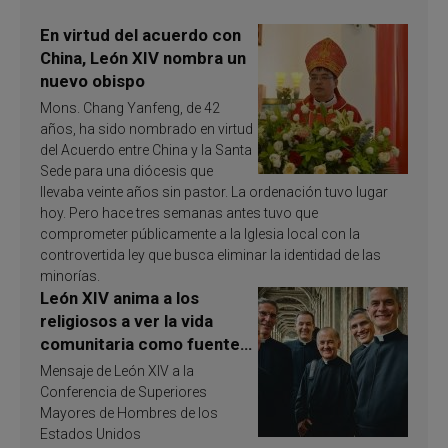
En virtud del acuerdo con
China, León XIV nombra un
nuevo obispo
Mons. Chang Yanfeng, de 42
años, ha sido nombrado en virtud
del Acuerdo entre China y la Santa
Sede para una diócesis que
llevaba veinte años sin pastor. La ordenación tuvo lugar
hoy. Pero hace tres semanas antes tuvo que
comprometer públicamente a la Iglesia local con la
controvertida ley que busca eliminar la identidad de las
minorías.
León XIV anima a los
religiosos a ver la vida
comunitaria como fuente
de inspiración y
Mensaje de León XIV a la
santificación
Conferencia de Superiores
Mayores de Hombres de los
Estados Unidos