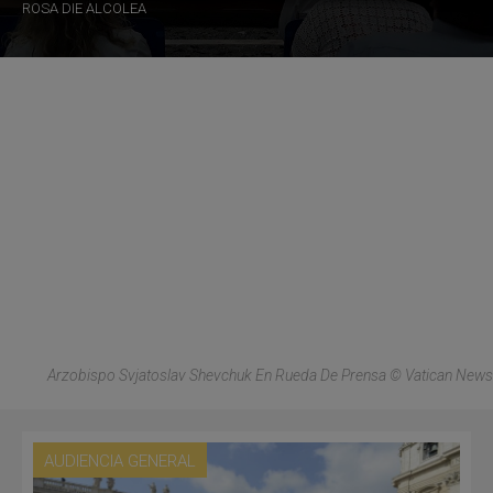
ROSA DIE ALCOLEA
Arzobispo Svjatoslav Shevchuk En Rueda De Prensa © Vatican News
AUDIENCIA GENERAL