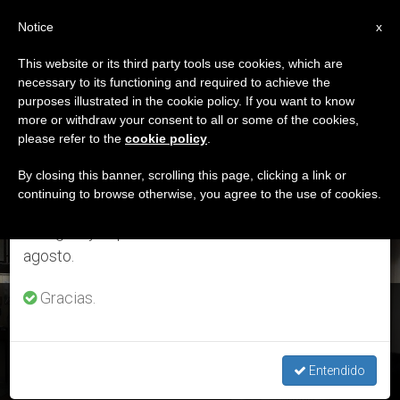
ES
Notice
×
x
Aviso importante
This website or its third party tools use cookies, which are
necessary to its functioning and required to achieve the
Del 27 de julio al 7 de agosto haremos la pausa
ETIQUETA
purposes illustrated in the cookie policy. If you want to know
anual, aprovechando que en el periodo de verano
Posts Tagged ‘Sínodo
more or withdraw your consent to all or some of the cookies,
please refer to the
cookie policy
.
se generan menos informaciones y también el
Permanente’
consumo de las mismas disminuye.
By closing this banner, scrolling this page, clicking a link or
continuing to browse otherwise, you agree to the use of cookies.
Retomamos el trabajo ordinario de las ediciones
en inglés y español de ZENIT el lunes 10 de
ÚLTIMAS NOTICIAS
agosto.
Gracias.
Arzobispo mayor de Kiev-Halyč: El Papa «quiso asumir» el
dolor del pueblo ucraniano
Entendido
JUL 09, 2019 19:24