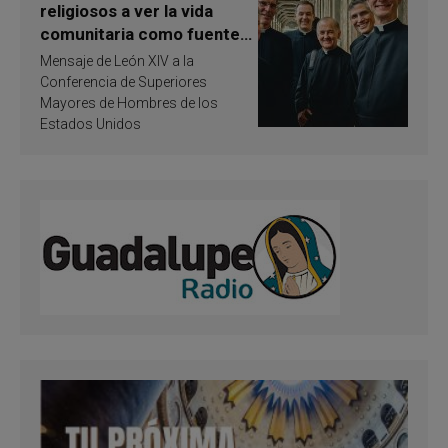
religiosos a ver la vida
comunitaria como fuente
de inspiración y
Mensaje de León XIV a la
santificación
Conferencia de Superiores
Mayores de Hombres de los
Estados Unidos