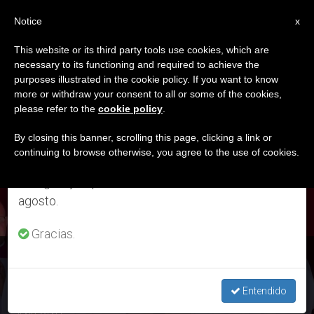
ES
Notice
×
x
Aviso importante
This website or its third party tools use cookies, which are
necessary to its functioning and required to achieve the
Del 27 de julio al 7 de agosto haremos la pausa
ETIQUETA
purposes illustrated in the cookie policy. If you want to know
anual, aprovechando que en el periodo de verano
Posts Tagged ‘sor
more or withdraw your consent to all or some of the cookies,
please refer to the
cookie policy
.
se generan menos informaciones y también el
Isabel’
consumo de las mismas disminuye.
By closing this banner, scrolling this page, clicking a link or
continuing to browse otherwise, you agree to the use of cookies.
Retomamos el trabajo ordinario de las ediciones
en inglés y español de ZENIT el lunes 10 de
ÚLTIMAS NOTICIAS
agosto.
Gracias.
El Papa reza por la religiosa española asesinada en Haití
Entendido
SEP 04, 2016 12:15