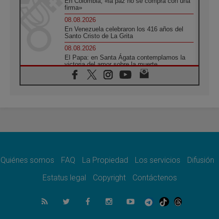
En Colombia, «la paz no se compra con una
firma»
08.08.2026
En Venezuela celebraron los 416 años del
Santo Cristo de La Grita
08.08.2026
El Papa: en Santa Ágata contemplamos la
victoria del amor sobre la muerte
08.08.2026
León XIV visitará el Santuario de la Madre
del Buen Consejo de Genazzano
07.08.2026
Filipinas: el Vicariato Apostólico de Calapán
se convierte en diócesis
07.08.2026
Honduras: Los desplazados invisibles de una
crisis olvidada
Quiénes somos
FAQ
La Propiedad
Los servicios
Difusión
07.08.2026
Bokalic: "En Argentina el Papa León señalará
Estatus legal
Copyright
Contáctenos
el compromiso del cristiano"
07.08.2026
La matanza de niños en Gaza no cesa: 300
muertos en 300 días
07.08.2026