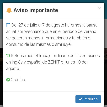
ES
×
Aviso importante
Del 27 de julio al 7 de agosto haremos la pausa
ETIQUETA
anual, aprovechando que en el periodo de verano
Posts Tagged ‘Termini’
se generan menos informaciones y también el
consumo de las mismas disminuye.
ÚLTIMAS NOTICIAS
Retomamos el trabajo ordinario de las ediciones
en inglés y español de ZENIT el lunes 10 de
Coronavirus: El limosnero lleva el consuelo del Papa a
agosto.
indigentes de Roma
Gracias.
APR 17, 2020 13:22
CHRISTIAN VALLEJO
Entendido