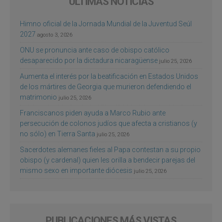
ÚLTIMAS NOTICIAS
Himno oficial de la Jornada Mundial de la Juventud Seúl
2027
agosto 3, 2026
ONU se pronuncia ante caso de obispo católico
desaparecido por la dictadura nicaragüense
julio 25, 2026
Aumenta el interés por la beatificación en Estados Unidos
de los mártires de Georgia que murieron defendiendo el
matrimonio
julio 25, 2026
Franciscanos piden ayuda a Marco Rubio ante
persecución de colonos judíos que afecta a cristianos (y
no sólo) en Tierra Santa
julio 25, 2026
Sacerdotes alemanes fieles al Papa contestan a su propio
obispo (y cardenal) quien les orilla a bendecir parejas del
mismo sexo en importante diócesis
julio 25, 2026
PUBLICACIONES MÁS VISTAS