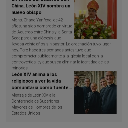
China, León XIV nombra un
nuevo obispo
Mons. Chang Yanfeng, de 42
años, ha sido nombrado en virtud
del Acuerdo entre China y la Santa
Sede para una diócesis que
llevaba veinte años sin pastor. La ordenación tuvo lugar
hoy. Pero hace tres semanas antes tuvo que
comprometer públicamente a la Iglesia local con la
controvertida ley que busca eliminar la identidad de las
minorías.
León XIV anima a los
religiosos a ver la vida
comunitaria como fuente
de inspiración y
Mensaje de León XIV a la
santificación
Conferencia de Superiores
Mayores de Hombres de los
Estados Unidos