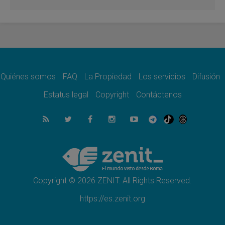
León XIV visitará el Santuario de la Madre
del Buen Consejo de Genazzano
07.08.2026
Filipinas: el Vicariato Apostólico de Calapán
se convierte en diócesis
07.08.2026
Honduras: Los desplazados invisibles de una
crisis olvidada
Quiénes somos
FAQ
La Propiedad
Los servicios
Difusión
07.08.2026
Bokalic: "En Argentina el Papa León señalará
Estatus legal
Copyright
Contáctenos
el compromiso del cristiano"
07.08.2026
La matanza de niños en Gaza no cesa: 300
muertos en 300 días
07.08.2026
Tagle: La guerra desfigura el mundo, solo la
revelación de Dios lo transfigura
Copyright © 2026 ZENIT. All Rights Reserved.
https://es.zenit.org