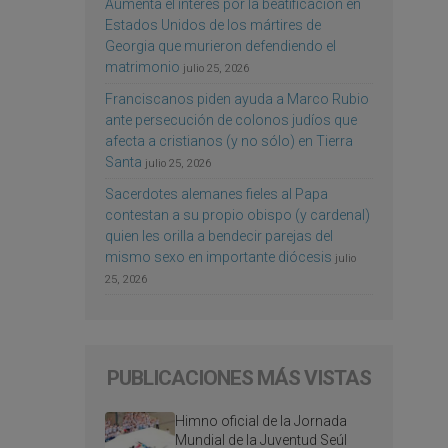
Aumenta el interés por la beatificación en
Estados Unidos de los mártires de
Georgia que murieron defendiendo el
matrimonio
julio 25, 2026
Franciscanos piden ayuda a Marco Rubio
ante persecución de colonos judíos que
afecta a cristianos (y no sólo) en Tierra
Santa
julio 25, 2026
Sacerdotes alemanes fieles al Papa
contestan a su propio obispo (y cardenal)
quien les orilla a bendecir parejas del
mismo sexo en importante diócesis
julio
25, 2026
PUBLICACIONES MÁS VISTAS
Himno oficial de la Jornada
Mundial de la Juventud Seúl