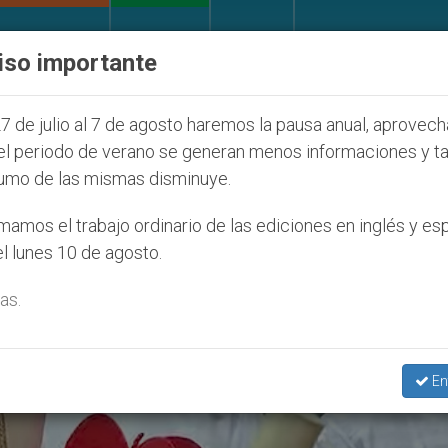
IGLESIA Y MUNDO
DOCUMENTOS
DONATIVOS
iso importante
 Juventud Seúl 2027
ONU se pronuncia ante cas
7 de julio al 7 de agosto haremos la pausa anual, aprovec
el periodo de verano se generan menos informaciones y t
umo de las mismas disminuye.
lo De De Santa Cruz De Jerusalé
amos el trabajo ordinario de las ediciones en inglés y es
l lunes 10 de agosto.
as.
En