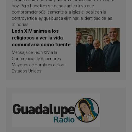
hoy. Pero hace tres semanas antes tuvo que
comprometer públicamente a la Iglesia local con la
controvertida ley que busca eliminar la identidad de las
minorías.
León XIV anima a los
religiosos a ver la vida
comunitaria como fuente
de inspiración y
Mensaje de León XIV a la
santificación
Conferencia de Superiores
Mayores de Hombres de los
Estados Unidos