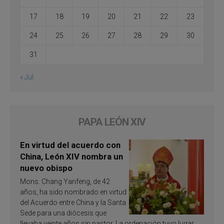
17
18
19
20
21
22
23
24
25
26
27
28
29
30
31
« Jul
PAPA LEÓN XIV
En virtud del acuerdo con
China, León XIV nombra un
nuevo obispo
Mons. Chang Yanfeng, de 42
años, ha sido nombrado en virtud
del Acuerdo entre China y la Santa
Sede para una diócesis que
llevaba veinte años sin pastor. La ordenación tuvo lugar