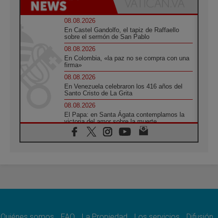
08.08.2026
En Castel Gandolfo, el tapiz de Raffaello
sobre el sermón de San Pablo
08.08.2026
En Colombia, «la paz no se compra con una
firma»
08.08.2026
En Venezuela celebraron los 416 años del
Santo Cristo de La Grita
08.08.2026
El Papa: en Santa Ágata contemplamos la
victoria del amor sobre la muerte
08.08.2026
León XIV visitará el Santuario de la Madre
del Buen Consejo de Genazzano
07.08.2026
Filipinas: el Vicariato Apostólico de Calapán
se convierte en diócesis
07.08.2026
Honduras: Los desplazados invisibles de una
crisis olvidada
Quiénes somos
FAQ
La Propiedad
Los servicios
Difusión