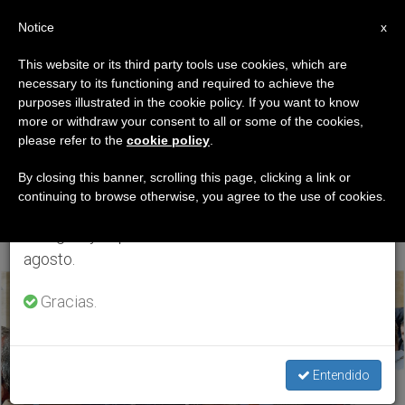
ES
Notice
×
x
Aviso importante
This website or its third party tools use cookies, which are
necessary to its functioning and required to achieve the
Del 27 de julio al 7 de agosto haremos la pausa
ETIQUETA
purposes illustrated in the cookie policy. If you want to know
anual, aprovechando que en el periodo de verano
Posts Tagged
more or withdraw your consent to all or some of the cookies,
please refer to the
cookie policy
.
se generan menos informaciones y también el
‘Tribunal Superior De
consumo de las mismas disminuye.
By closing this banner, scrolling this page, clicking a link or
continuing to browse otherwise, you agree to the use of cookies.
Lahore’
Retomamos el trabajo ordinario de las ediciones
en inglés y español de ZENIT el lunes 10 de
agosto.
ÚLTIMAS NOTICIAS
Gracias.
Entendido